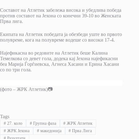
Составот на Атлетик забележа висока и убедлива победа
против составот на Јехона со конечни 39-10 во Женската
Прва лига.
Екипата на Атлетик победата ја обезбеди уште во првото
полувреме, кога на полувреме водеше со високи 17-4.
Најефикасна во редовите на Атлетик беше Калина
Темелкова со девет гола, додека кај Јехона најефикасни
беа Марија Ѓорѓиевска, Агнеса Хасани и Ерина Хасани
со по три гола.
(фото – ЖРК Атлетик)📷
Tags
#
27. коло
#
Групна фаза
#
ЖРК Атлетик
#
ЖРК Јехона
#
македонија
#
Прва Лига
#
Резултати