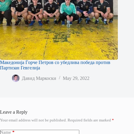
Македонија Ѓорче Петров со убедлива победа против
Партизан Гевгелија
Давид Маркоски
May 29, 2022
Leave a Reply
Your email address will not be published.
Required fields are marked
*
Name
*