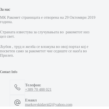
За нас
МК Ракомет страницата е отворена на 29 Октомври 2019
година.
Страната известува за случувањата во ракометот низ
цел свет.
Љубов , труд и желба се вложува во овој портал кој е
посветен само за ракометот чие седиште се наоѓа во
Прилеп.
Contact Info
Телефон:
+389 70 488 021
Емаил
markovskidavid2@yahoo.com