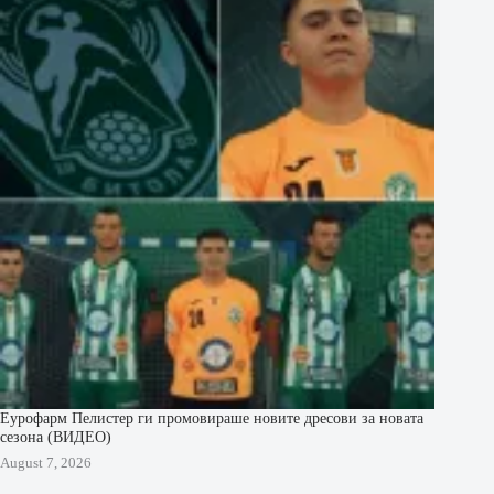
Еурофарм Пелистер ги промовираше новите дресови за новата
сезона (ВИДЕО)
August 7, 2026