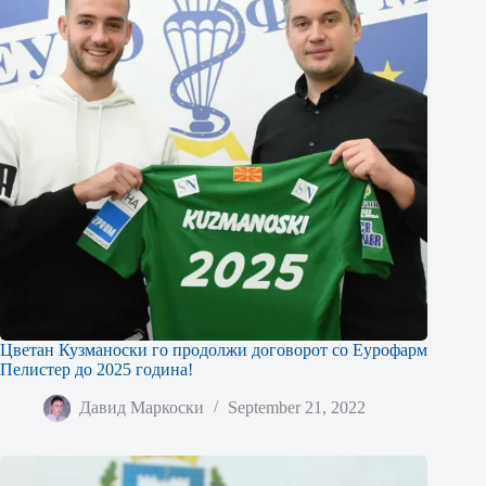
Цветан Кузманоски го продолжи договорот со Еурофарм
Пелистер до 2025 година!
Давид Маркоски
September 21, 2022