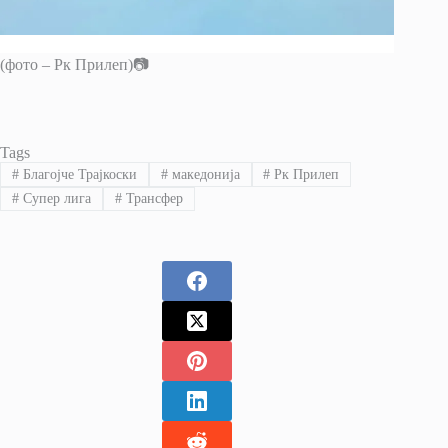
(фото – Рк Прилеп)📷
Tags
#
Благојче Трајкоски
#
македонија
#
Рк Прилеп
#
Супер лига
#
Трансфер