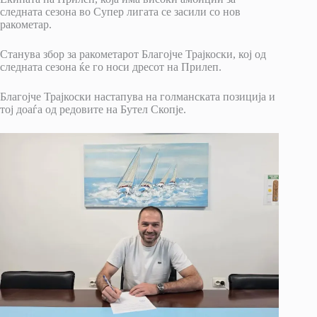
следната сезона во Супер лигата се засили со нов
ракометар.
Станува збор за ракометарот Благојче Трајкоски, кој од
следната сезона ќе го носи дресот на Прилеп.
Благојче Трајкоски настапува на голманската позиција и
тој доаѓа од редовите на Бутел Скопје.