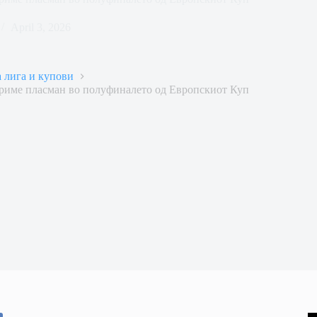
April 3, 2026
 лига и купови
вариме пласман во полуфиналето од Европскиот Куп