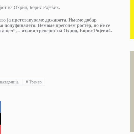
ерот на Охрид, Борис Ројевиќ.
 што ја претставуваме државата. Имаме добар
во полуфиналето. Немаме преголем ростер, но ќе се
та цел“, – изјави тренерот на Охрид, Борис Ројевиќ.
акедонија
#
Тренер