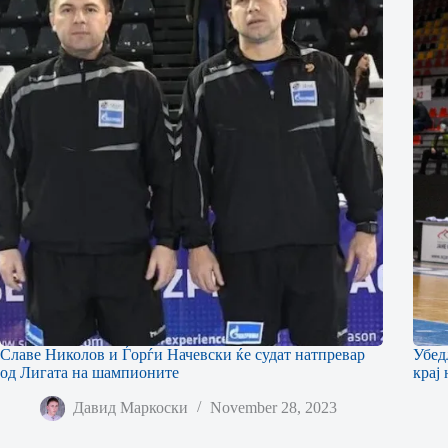
Славе Николов и Ѓорѓи Начевски ќе судат натпревар
Убед
од Лигата на шампионите
крај
Давид Маркоски
November 28, 2023