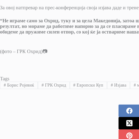
За овој натпревар на прес-конференција своја изјава даде и трен
“Не играме само за Охрид, туку и за цела Македонија, затоа
резултат, но мораме да работиме напорно за да се пласираме 
обидеме да пружиме силен отпор, со кој ќе ја оствариме наша
(фото – ГРК Охрид)📷
Tags
#
Борис Ројевиќ
#
ГРК Охрид
#
Европски Куп
#
Изјава
#
м