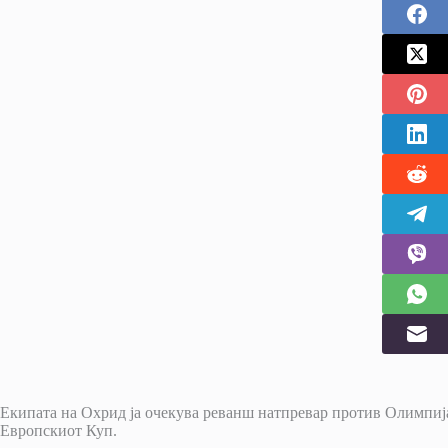
Екипата на Охрид ја очекува реванш натпревар против Олимпиј
Европскиот Куп.