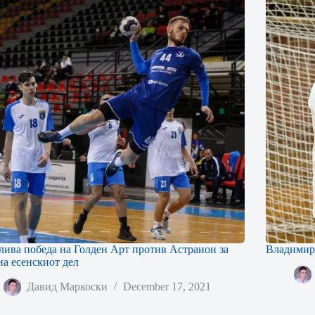
лива победа на Голден Арт против Астраион за
Владимир 
 на есенскиот дел
Давид Маркоски
December 17, 2021