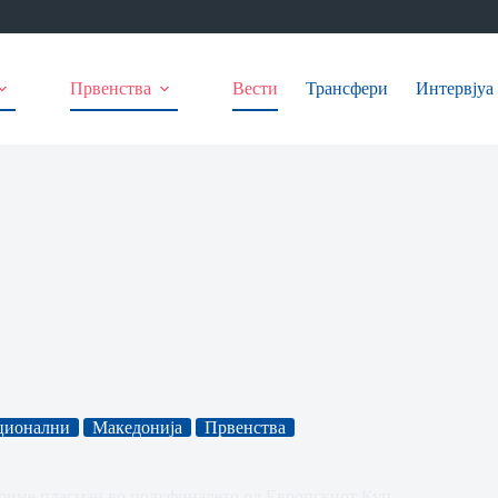
Првенства
Вести
Трансфери
Интервјуа
ционални
Македонија
Првенства
вариме пласман во полуфиналето од Европскиот Куп