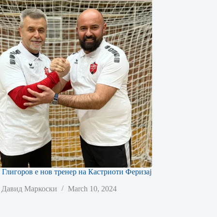
Глигоров е нов тренер на Кастриоти Феризај
Давид Маркоски
March 10, 2024