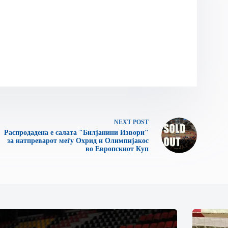
NEXT
POST
Распродадена е салата "Билјанини Извори"
за натпреварот меѓу Охрид и Олимпијакос
во Европскиот Куп