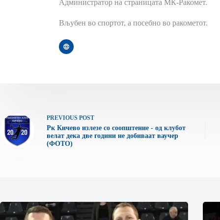
Администратор на страницата МК-Ракомет.
Вљубен во спортот, а посебно во ракометот.
PREVIOUS
POST
Рк Кичево излезе со соопштение - од клубот
велат дека две години не добиваат ваучер
(ФОТО)