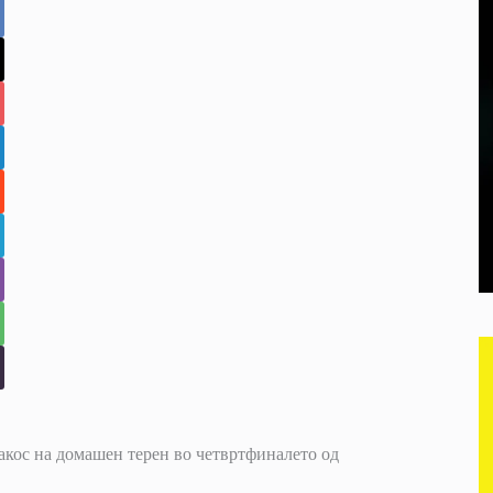
акос на домашен терен во четвртфиналето од