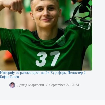
Интервју со ракометарот на Рк Еурофарм Пелистер 2,
Бојан Гичев
Давид Маркоски
September 22, 2024