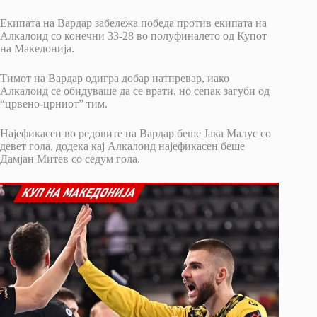
Екипата на Вардар забележа победа против екипата на
Алкалоид со конечни 33-28 во полуфиналето од Купот
на Македонија.
Тимот на Вардар одигра добар натпревар, иако
Алкалоид се обидуваше да се врати, но сепак загуби од
“црвено-црниот” тим.
Најефикасен во редовите на Вардар беше Јака Малус со
девет гола, додека кај Алкалоид најефикасен беше
Дамјан Митев со седум гола.