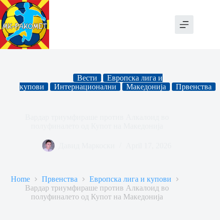
Skip
to
content
Вести
Европска лига и
купови
Интернационални
Македонија
Првенства
Вардар триумфираше против Алкалоид во
полуфиналето од Купот на Македонија
Давид Маркоски
April 17, 2026
Home
Првенства
Европска лига и купови
Вардар триумфираше против Алкалоид во
полуфиналето од Купот на Македонија