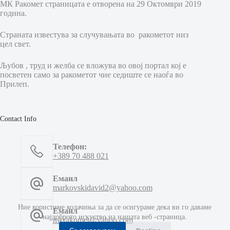
МК Ракомет страницата е отворена на 29 Октомври 2019
година.
Страната известува за случувањата во ракометот низ
цел свет.
Љубов , труд и желба се вложува во овој портал кој е
посветен само за ракометот чие седиште се наоѓа во
Прилеп.
Contact Info
Телефон:
+389 70 488 021
Емаил
markovskidavid2@yahoo.com
Ние користиме колачиња за да се осигураме дека ви го даваме
Емаил
најдоброто искуство на нашата веб -страница.
mkrakomet@yahoo.com