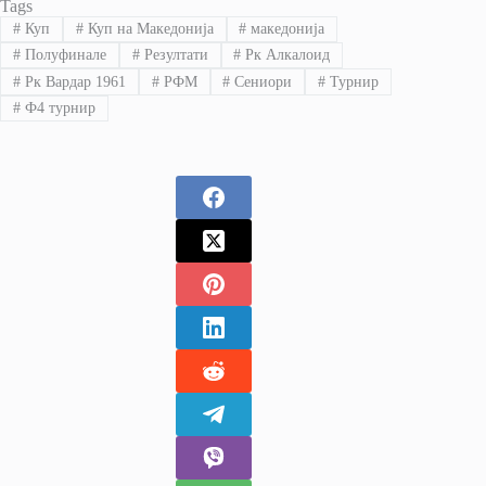
Tags
#
Куп
#
Куп на Македонија
#
македонија
#
Полуфинале
#
Резултати
#
Рк Алкалоид
#
Рк Вардар 1961
#
РФМ
#
Сениори
#
Турнир
#
Ф4 турнир