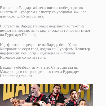
Екипата на Вардар забележа висока победа против
екипата на Еурофарм Пелистер со убедливи 34-19 во
плеј-офот од Супер лигата.
Составот на Вардар го имаше водството во текот на
целиот натпревар, па на крај високо да го порази тимот
на Еурофарм Пелистер.
Најефикасен во редовите на Вардар беше Урош
Митровиќ со осум гола, додека кај Еурофарм Пелистер
најефикасни беа Богдан Радивојевиќ и Филип
Кузмановски со по пет гола.
Вардар ја обезбеди титулата во Супер лигата на
Македонија и по три години го симна Еурофарм
Пелистер од тронот.