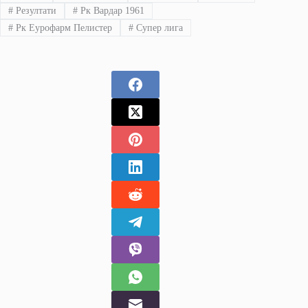
#
Резултати
#
Рк Вардар 1961
#
Рк Еурофарм Пелистер
#
Супер лига