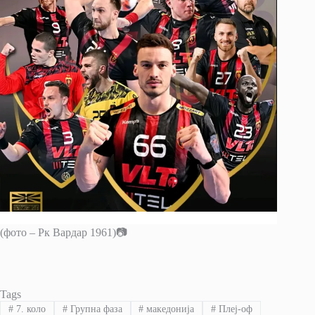
(фото – Рк Вардар 1961)📷
Tags
#
7. коло
#
Групна фаза
#
македонија
#
Плеј-оф