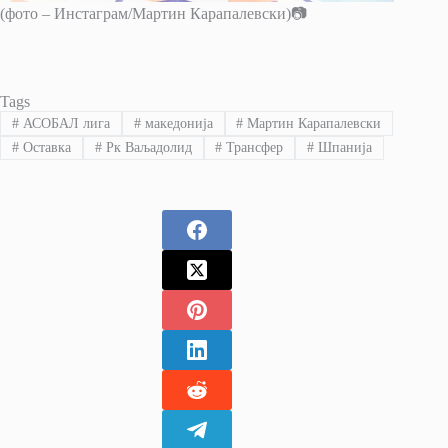
(фото – Инстаграм/Мартин Карапалевски)📷
Tags
#
АСОБАЛ лига
#
македонија
#
Мартин Карапалевски
#
Оставка
#
Рк Ваљадолид
#
Трансфер
#
Шпанија