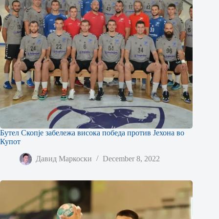
Бутел Скопје забележа висока победа против Јехона во
Купот
Давид Маркоски
December 8, 2022