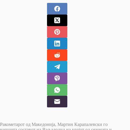
Ракометарот од Македонија, Мартин Карапалевски го
напушта составот на Ваљадолид на крајот од сезоната и