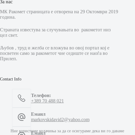
За нас
МК Ракомет страницата е отворена на 29 Октомври 2019
година.
Страната известува за случувањата во ракометот низ
цел свет.
Љубов , труд и желба се вложува во овој портал кој е
посветен само за ракометот чие седиште се наоѓа во
Прилеп.
Contact Info
Телефон:
+389 70 488 021
Емаил
markovskidavid2@yahoo.com
Ние користиме колачиња за да се осигураме дека ви го даваме
Емаил