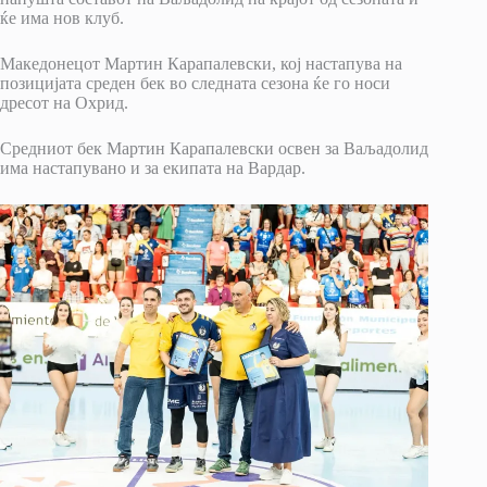
ќе има нов клуб.
Македонецот Мартин Карапалевски, кој настапува на
позицијата среден бек во следната сезона ќе го носи
дресот на Охрид.
Средниот бек Мартин Карапалевски освен за Ваљадолид
има настапувано и за екипата на Вардар.