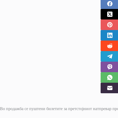
Во продажба се пуштени билетите за претстојниот натпревар пр