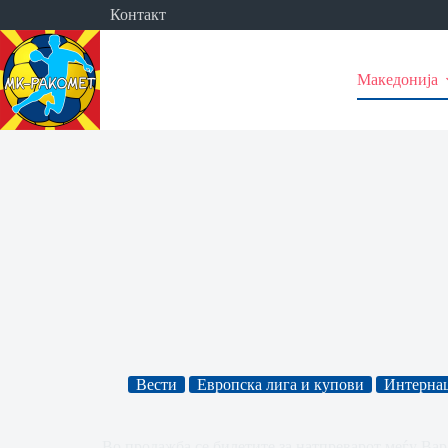
Skip
Контакт
to
content
Македонија
Вести
Европска лига и купови
Интерна
Во продажба се билетите за натпреварот меѓу Вар