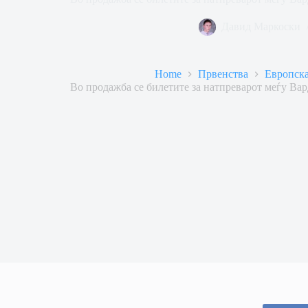
Давид Маркоски
Home
Првенства
Европска
Во продажба се билетите за натпреварот меѓу Вар