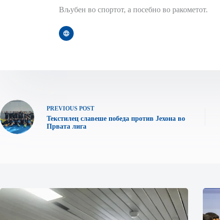
Вљубен во спортот, а посебно во ракометот.
PREVIOUS
POST
Текстилец славеше победа против Јехона во
Првата лига