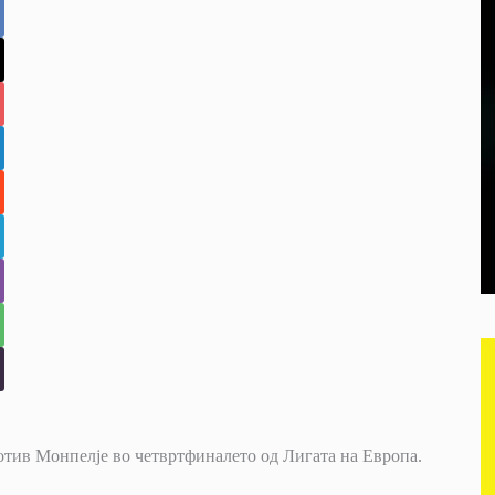
отив Монпелје во четвртфиналето од Лигата на Европа.