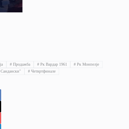
ја
#
Продажба
#
Рк Вардар 1961
#
Рк Монпелје
 Сандански"
#
Четвртфинале