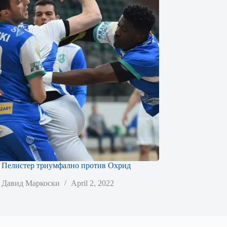
 Пелистер триумфално против Охрид
Давид Маркоски
April 2, 2022