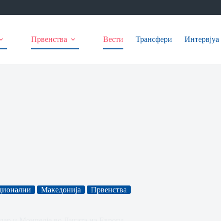
Првенства
Вести
Трансфери
Интервјуа
ционални
Македонија
Првенства
дар и Монпелје во Лигата на Европа