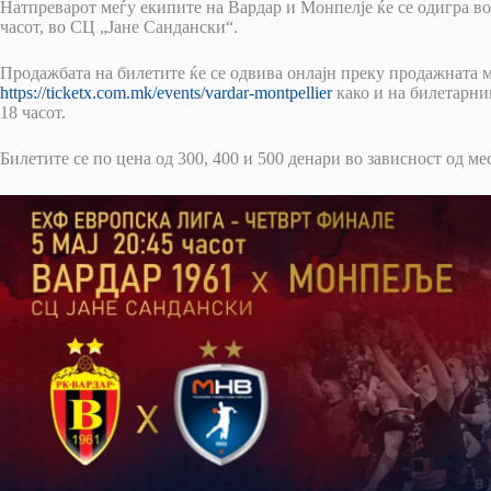
Натпреварот меѓу екипите на Вардар и Монпелје ќе се одигра во 
часот, во СЦ „Јане Сандански“.
Продажбата на билетите ќе се одвива онлајн преку продажната 
https://ticketx.com.mk/events/vardar-montpellier
како и на билетарниц
18 часот.
Билетите се по цена од 300, 400 и 500 денари во зависност од ме