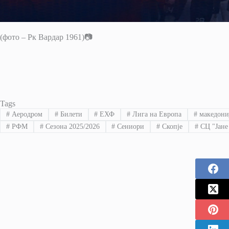
(фото – Рк Вардар 1961)📷
Tags
#
Аеродром
#
Билети
#
ЕХФ
#
Лига на Европа
#
македони
#
РФМ
#
Сезона 2025/2026
#
Сениори
#
Скопје
#
СЦ "Јане