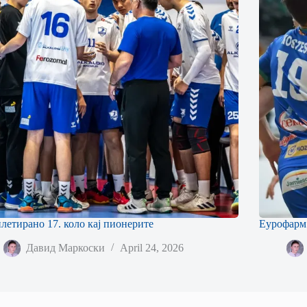
летирано 17. коло кај пионерите
Еурофарм
Давид Маркоски
April 24, 2026