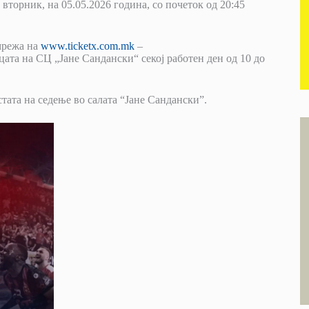
вторник, на 05.05.2026 година, со почеток од 20:45
мрежа на
www.ticketx.com.mk
–
ата на СЦ „Јане Сандански“ секој работен ден од 10 до
стата на седење во салата “Јане Сандански”.