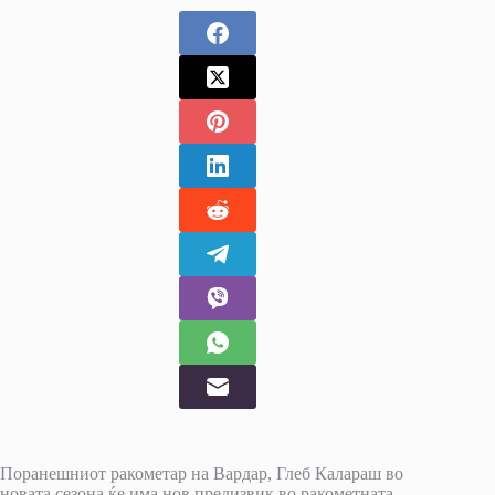
Поранешниот ракометар на Вардар, Глеб Калараш во
новата сезона ќе има нов предизвик во ракометната