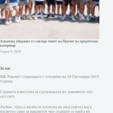
Алкалоид убедливо го совлада тимот на Прилеп на пријателски
натпревар
August 9, 2026
За нас
МК Ракомет страницата е отворена на 29 Октомври 2019
година.
Страната известува за случувањата во ракометот низ
цел свет.
Љубов , труд и желба се вложува во овој портал кој е
посветен само за ракометот чие седиште се наоѓа во