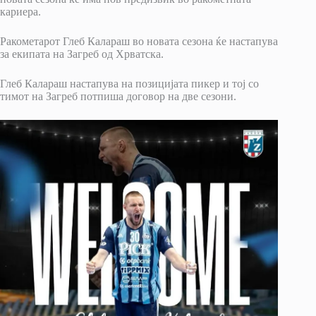
кариера.
Ракометарот Глеб Калараш во новата сезона ќе настапува
за екипата на Загреб од Хрватска.
Глеб Калараш настапува на позицијата пикер и тој со
тимот на Загреб потпиша договор на две сезони.