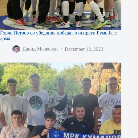
Ѓорче Петров со убедлива победа го испрати Румс Јагс
дома
Давид Маркоски
December 12, 2022