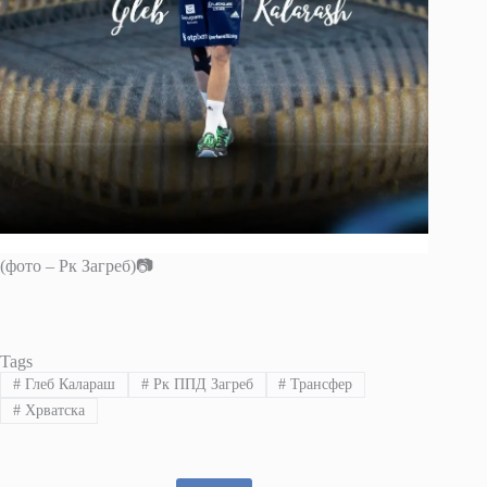
(фото – Рк Загреб)📷
Tags
#
Глеб Калараш
#
Рк ППД Загреб
#
Трансфер
#
Хрватска