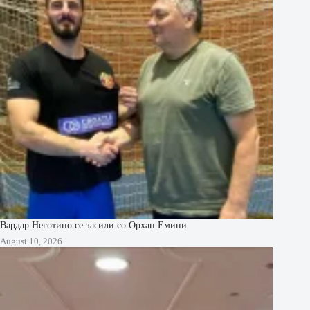
Вардар Неготино се засили со Орхан Емини
August 10, 2026