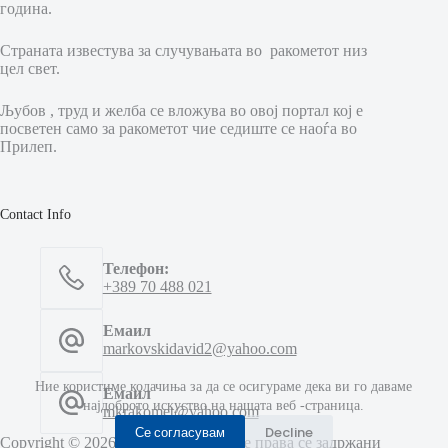
година.
Страната известува за случувањата во ракометот низ
цел свет.
Љубов , труд и желба се вложува во овој портал кој е
посветен само за ракометот чие седиште се наоѓа во
Прилеп.
Contact Info
Телефон:
+389 70 488 021
Емаил
markovskidavid2@yahoo.com
Ние користиме колачиња за да се осигураме дека ви го даваме
Емаил
најдоброто искуство на нашата веб -страница.
mkrakomet@yahoo.com
Се согласувам
Decline
Copyright © 2026 МК Ракомет - Сите права се задржани