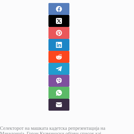
Селекторот на машката кадетска репрезентација на
Македонија, Горан Кузманоски објави список кај