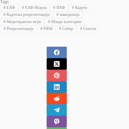
Tags
#
ЕХФ
#
ЕХФ Недела
#
ИХФ
#
Кадети
#
Кадетска репрезентација
#
македонија
#
Медитерански игри
#
Млади категории
#
Репрезентација
#
РФМ
#
Собир
#
Список