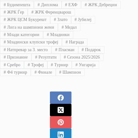
#
Будимпешта
#
Диплома
#
ЕХФ
#
ЖРК Дебрецин
#
ЖРК Ѓер
#
ЖРК Ференцварош
#
ЖРК ЦСМ Букурешт
#
Злато
#
Јубилеј
#
Лига на шампиони жени
#
Медал
#
Млади категории
#
Младинки
#
Младински клупски трофеј
#
Награда
#
Натпревар за 3. место
#
Пласман
#
Подарок
#
Признание
#
Резултати
#
Сезона 2025/2026
#
Сребро
#
Трофеј
#
Турнир
#
Унгарија
#
Ф4 турнир
#
Финале
#
Шампион