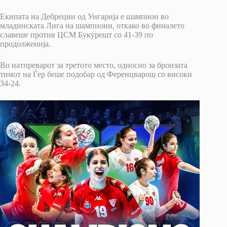
Екипата на Дебрецин од Унгарија е шампион во
младинската Лига на шампиони, откако во финалето
славеше против ЦСМ Букурешт со 41-39 по
продолженија.
Во натпреварот за третото место, односно за бронзата
тимот на Ѓер беше подобар од Ференцварош со високи
34-24.