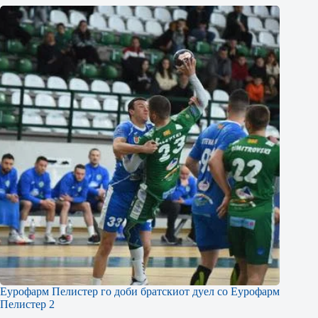
Еурофарм Пелистер го доби братскиот дуел со Еурофарм
Пелистер 2