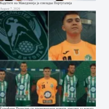
Кадетите на Македонија ја совладаа Португалија
August 7, 2026
Еурофарм Пелистер ги промовираше новите дресови за новата