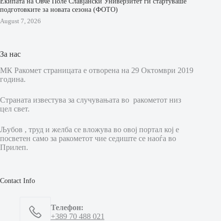
Екипата на Овче Поле Славјански Универзитет ги стартуваше
подготовките за новата сезона (ФОТО)
August 7, 2026
За нас
МК Ракомет страницата е отворена на 29 Октомври 2019
година.
Страната известува за случувањата во ракометот низ
цел свет.
Љубов , труд и желба се вложува во овој портал кој е
посветен само за ракометот чие седиште се наоѓа во
Прилеп.
Contact Info
Телефон:
+389 70 488 021