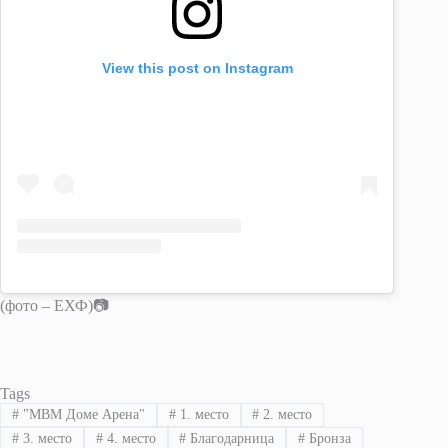
View this post on Instagram
(фото – ЕХФ)📷
Tags
#
"МВМ Доме Арена"
#
1. место
#
2. место
#
3. место
#
4. место
#
Благодарница
#
Бронза