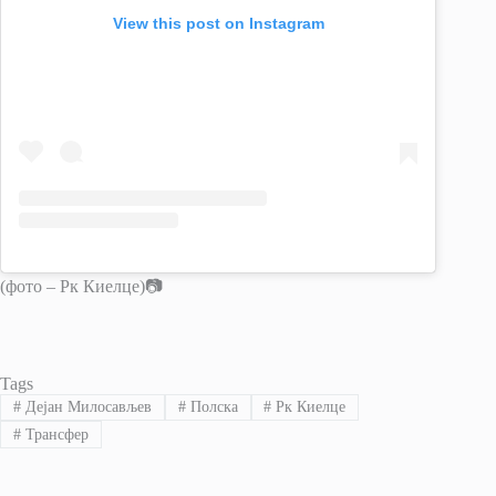
View this post on Instagram
(фото – Рк Киелце)📷
Tags
#
Дејан Милосављев
#
Полска
#
Рк Киелце
#
Трансфер