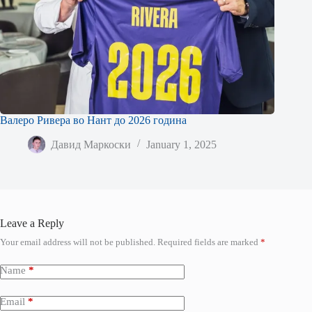
Валеро Ривера во Нант до 2026 година
Давид Маркоски
January 1, 2025
Leave a Reply
Your email address will not be published.
Required fields are marked
*
Name
*
Email
*