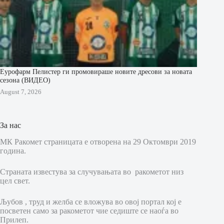
Еурофарм Пелистер ги промовираше новите дресови за новата
сезона (ВИДЕО)
August 7, 2026
За нас
МК Ракомет страницата е отворена на 29 Октомври 2019
година.
Страната известува за случувањата во ракометот низ
цел свет.
Љубов , труд и желба се вложува во овој портал кој е
посветен само за ракометот чие седиште се наоѓа во
Прилеп.