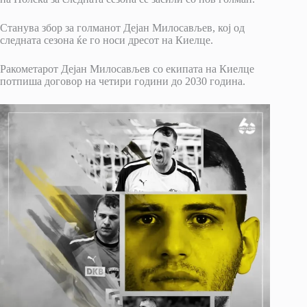
Станува збор за голманот Дејан Милосављев, кој од
следната сезона ќе го носи дресот на Киелце.
Ракометарот Дејан Милосављев со екипата на Киелце
потпиша договор на четири години до 2030 година.