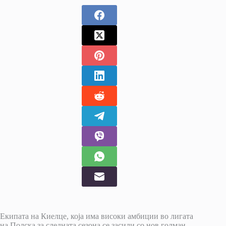
Екипата на Киелце, која има високи амбиции во лигата
на Полска за следната сезона се засили со нов голман.