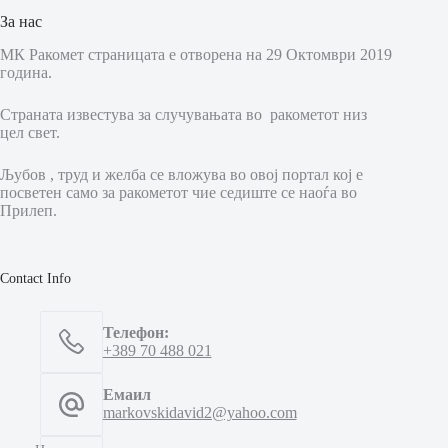
За нас
МК Ракомет страницата е отворена на 29 Октомври 2019
година.
Страната известува за случувањата во ракометот низ
цел свет.
Љубов , труд и желба се вложува во овој портал кој е
посветен само за ракометот чие седиште се наоѓа во
Прилеп.
Contact Info
Телефон:
+389 70 488 021
Емаил
markovskidavid2@yahoo.com