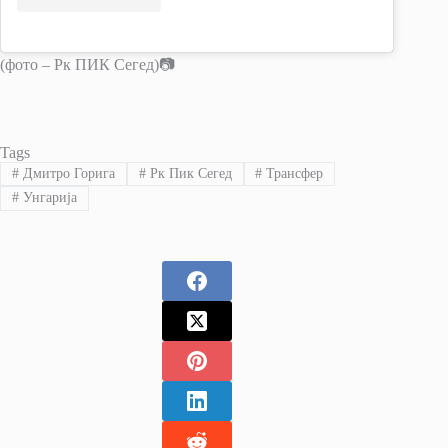
(фото – Рк ПИК Сегед)📷
Tags
#
Дмитро Горига
#
Рк Пик Сегед
#
Трансфер
#
Унгарија