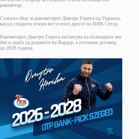
ракометар.
Станува збор за ракометарот Дмитро Горига од Украина,
кој од следната сезона ќе го носи дресот на ПИК Сегед.
Ракометарот Дмитро Горига настапува на позицијата лев
бек и доаѓа од редовите на Вардар, а потпиша договор
до 2028 година.