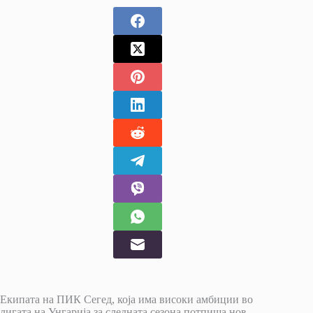
Екипата на ПИК Сегед, која има високи амбиции во
лигата на Унгарија за следната сезона потпиша нов