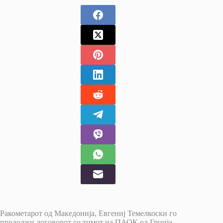
Ракометарот од Македонија, Евгениј Темелкоски го
продолжи договорот со тимот на ПАОК од Грција.