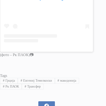
(фото – Рк ПАОК)📷
Tags
#
Грција
#
Евгениј Темелкоски
#
македонија
#
Рк ПАОК
#
Трансфер