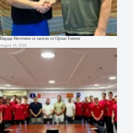
Вардар Неготино се засили со Орхан Емини
August 10, 2026