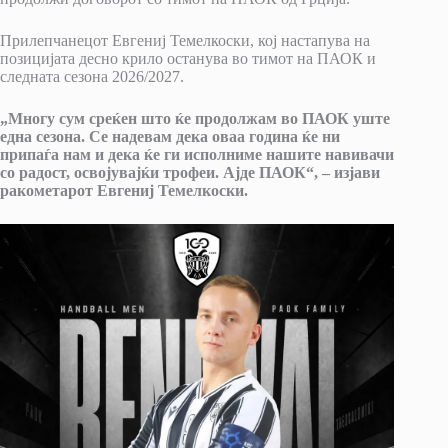
Прилепчанецот Евгениј Темелкоски, кој настапува на
позицијата десно крило останува во тимот на ПАОК и
следната сезона 2026/2027.
„Многу сум среќен што ќе продолжам во ПАОК уште
една сезона. Се надевам дека оваа година ќе ни
припаѓа нам и дека ќе ги исполниме нашите навивачи
со радост, освојувајќи трофеи. Ајде ПАОК“, – изјави
ракометарот Евгениј Темелкоски.