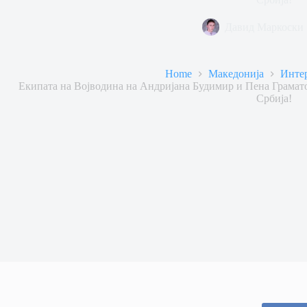
Давид Маркоски
Home
Македонија
Инте
Екипата на Војводина на Андријана Будимир и Пена Грамато
Србија!