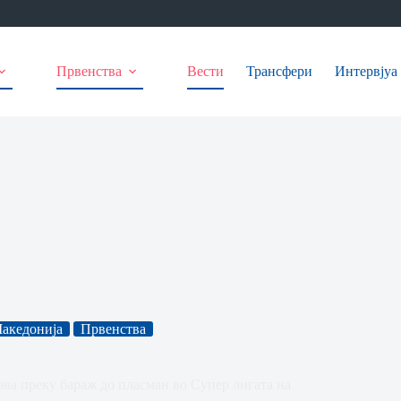
Првенства
Вести
Трансфери
Интервјуа
акедонија
Првенства
ва преку бараж до пласман во Супер лигата на