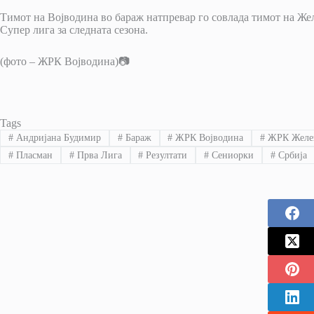
Тимот на Војводина во бараж натпревар го совлада тимот на Же
Супер лига за следната сезона.
(фото – ЖРК Војводина)📷
Tags
#
Андријана Будимир
#
Бараж
#
ЖРК Војводина
#
ЖРК Желез
#
Пласман
#
Прва Лига
#
Резултати
#
Сениорки
#
Србија