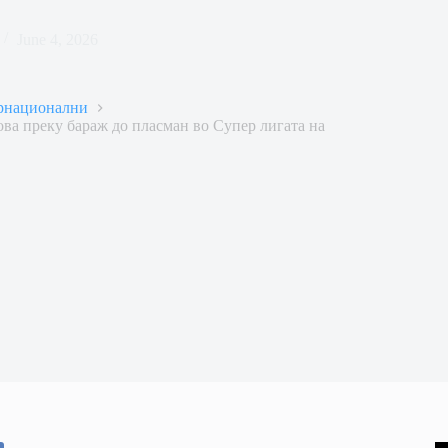
June 4, 2026
рнационални
ва преку бараж до пласман во Супер лигата на