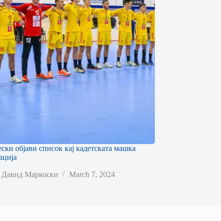
ски објави список кај кадетската машка
ација
Давид Маркоски
March 7, 2024