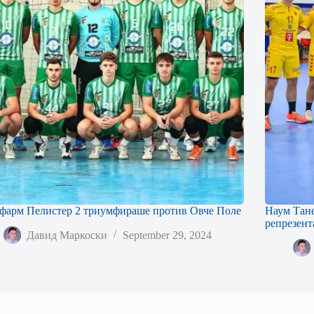
фарм Пелистер 2 триумфираше против Овче Поле
Наум Тане
репрезент
Давид Маркоски
September 29, 2024