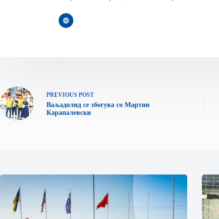
PREVIOUS
POST
Ваљадолид се збогува со Мартин
Карапалевски