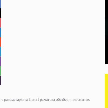
ч е ракометарката Пена Граматова обезбеди пласман во