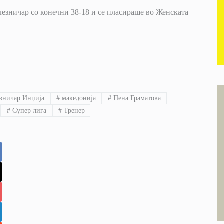
лезничар со конечни 38-18 и се пласираше во Женската
ничар Инџија
#
македонија
#
Пена Граматова
#
Супер лига
#
Тренер