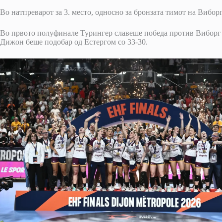
Во натпреварот за 3. место, односно за бронзата тимот на Вибор
Во првото полуфинале Турингер славеше победа против Виборг 
Дижон беше подобар од Естергом со 33-30.