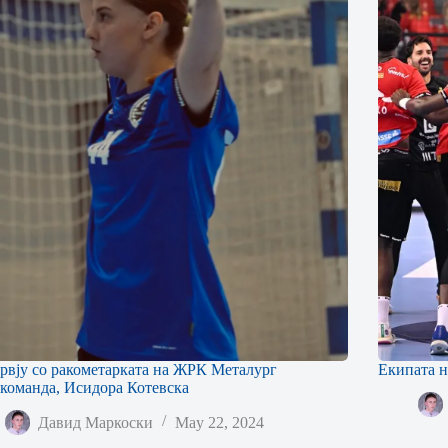
рвју со ракометарката на ЖРК Металург
Екипата 
команда, Исидора Котевска
Давид Маркоски
May 22, 2024