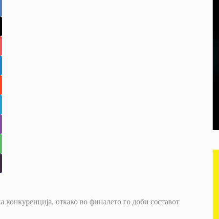
 конкуренција, откако во финалето го доби составот