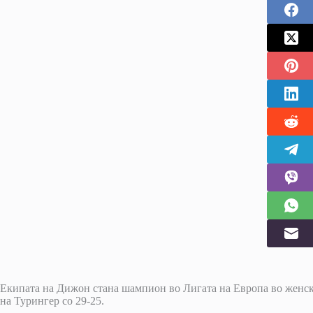
Екипата на Дижон стана шампион во Лигата на Европа во женска
на Турингер со 29-25.