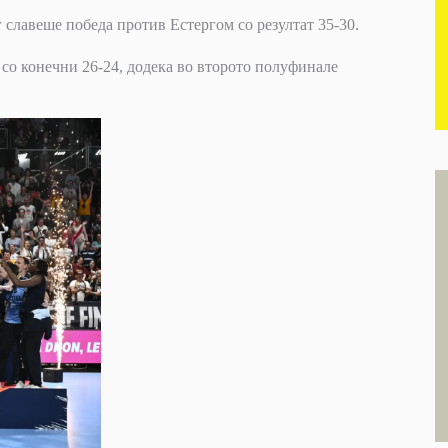
г славеше победа против Естергом со резултат 35-30.
со конечни 26-24, додека во второто полуфинале