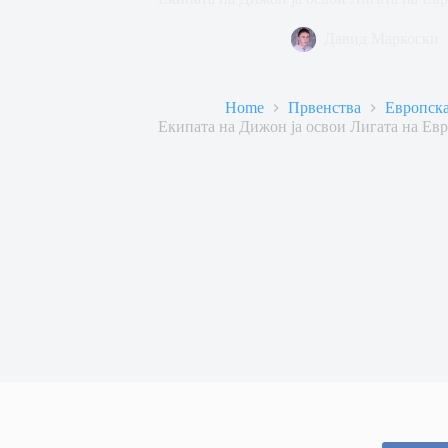
Давид Маркоски
Home
Првенства
Европска
Екипата на Дижон ја освои Лигата на Ев