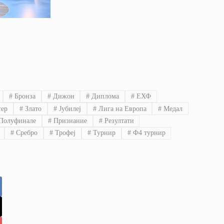
#
Бронза
#
Дижон
#
Диплома
#
ЕХФ
ер
#
Злато
#
Јубилеј
#
Лига на Европа
#
Медал
Полуфинале
#
Признание
#
Резултати
#
Сребро
#
Трофеј
#
Турнир
#
Ф4 турнир