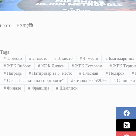
(фото – ЕХФ)📷
Tags
#
1. место
#
2. место
#
3. место
#
4. место
#
Благодарница
#
ЖРК Виборг
#
ЖРК Дижон
#
ЖРК Естергом
#
ЖРК Туринг
#
Награда
#
Натпревар за 3. место
#
Пласман
#
Подарок
#
#
Сала "Палатата на спортовите"
#
Сезона 2025/2026
#
Сениорки
#
Финале
#
Франција
#
Шампион