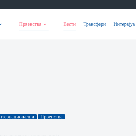
Првенства
Вести
Трансфери
Интервјуа
нтернационални
Првенства
ропа во женска конкуренција