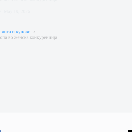
May 19, 2026
 лига и купови
ропа во женска конкуренција