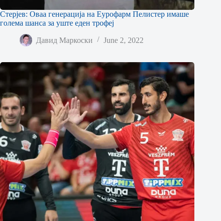
Стерјев: Оваа генерација на Еурофарм Пелистер имаше
голема шанса за уште еден трофеј
Давид Маркоски
June 2, 2022