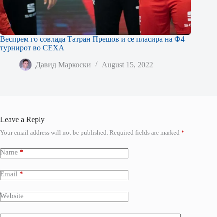
Веспрем го совлада Татран Прешов и се пласира на Ф4
турнирот во СЕХА
Давид Маркоски
August 15, 2022
Leave a Reply
Your email address will not be published.
Required fields are marked
*
Name
*
Email
*
Website