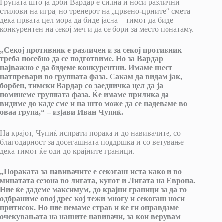
Групата што ја доби Вардар е силна и носи различни
стилови на игра, но тренерот на „црвено-црните“ смета
дека првата цел мора да биде јасна – тимот да биде
конкурентен на секој меч и да се бори за место понатаму.
„Секој противник е различен и за секој противник
треба посебно да се подготвиме. Но за Вардар
најважно е да бидеме конкурентни. Имаме шест
натпревари во групната фаза. Сакам да видам јак,
борбен, тимски Вардар со заедничка цел да ја
поминеме групната фаза. Ќе имаме прилика да
видиме до каде сме и на што може да се надеваме во
оваа група,“ – изјави Иван Чупиќ.
На крајот, Чупиќ испрати порака и до навивачите, со
благодарност за досегашната поддршка и со ветување
дека тимот ќе оди до крајните граници.
„Пораката за навивачите е секогаш иста како и во
минатата сезона во лигата, купот и Лигата на Европа.
Ние ќе дадеме максимум, до крајни граници за да го
одбраниме овој дрес кој тежи многу и секогаш носи
притисок. Но ние немаме страв и ќе ги оправдаме
очекувањата на нашите навивачи, за кои верувам