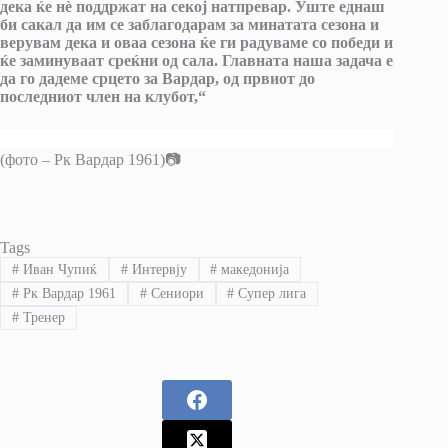
дека ќе нѐ поддржат на секој натпревар. Уште еднаш
би сакал да им се заблагодарам за минатата сезона и
верувам дека и оваа сезона ќе ги радуваме со победи и
ќе заминуваат среќни од сала. Главната наша задача е
да го дадеме срцето за Вардар, од првиот до
последниот член на клубот,“
(фото – Рк Вардар 1961)📷
Tags
#
Иван Чупиќ
#
Интервју
#
македонија
#
Рк Вардар 1961
#
Сениори
#
Супер лига
#
Тренер