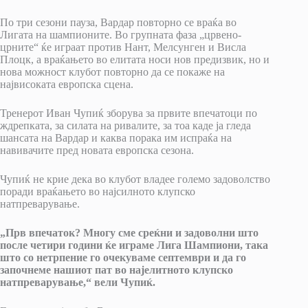
По три сезони пауза, Вардар повторно се враќа во
Лигата на шампионите. Во групната фаза „црвено-
црните“ ќе играат против Нант, Мелсунген и Висла
Плоцк, а враќањето во елитата носи нов предизвик, но и
нова можност клубот повторно да се покаже на
највисоката европска сцена.
Тренерот Иван Чупиќ зборува за првите впечатоци по
ждрепката, за силата на ривалите, за тоа каде ја гледа
шансата на Вардар и каква порака им испраќа на
навивачите пред новата европска сезона.
Чупиќ не крие дека во клубот владее големо задоволство
поради враќањето во најсилното клупско
натпреварување.
„Прв впечаток? Многу сме среќни и задоволни што
после четири години ќе играме Лига Шампиони, така
што со нетрпение го очекуваме септември и да го
започнеме нашиот пат во најелитното клупско
натпреварување,“ вели Чупиќ.