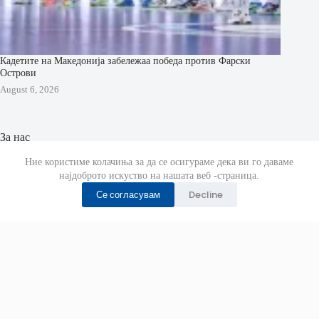
Кадетите на Македонија забележаа победа против Фарски
Острови
August 6, 2026
За нас
МК Ракомет страницата е отворена на 29 Октомври 2019
Ние користиме колачиња за да се осигураме дека ви го даваме
година.
најдоброто искуство на нашата веб -страница.
Се согласувам
Decline
Страната известува за случувањата во ракометот низ
цел свет.
Љубов , труд и желба се вложува во овој портал кој е
посветен само за ракометот чие седиште се наоѓа во
Прилеп.