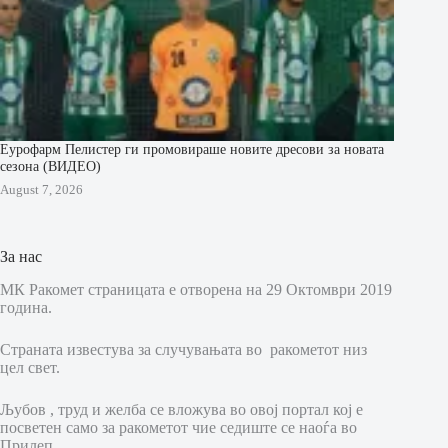
Еурофарм Пелистер ги промовираше новите дресови за новата
сезона (ВИДЕО)
August 7, 2026
За нас
МК Ракомет страницата е отворена на 29 Октомври 2019
година.
Страната известува за случувањата во ракометот низ
цел свет.
Љубов , труд и желба се вложува во овој портал кој е
посветен само за ракометот чие седиште се наоѓа во
Прилеп.