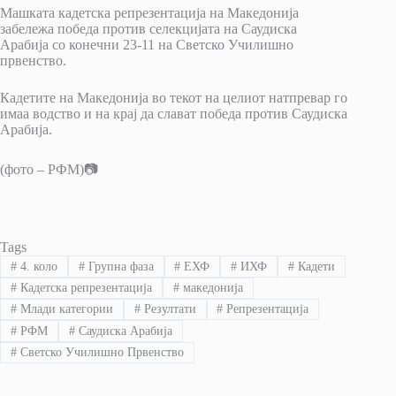
Машката кадетска репрезентација на Македонија
забележа победа против селекцијата на Саудиска
Арабија со конечни 23-11 на Светско Училишно
првенство.
Кадетите на Македонија во текот на целиот натпревар го
имаа водство и на крај да слават победа против Саудиска
Арабија.
(фото – РФМ)📷
Tags
#
4. коло
#
Групна фаза
#
ЕХФ
#
ИХФ
#
Кадети
#
Кадетска репрезентација
#
македонија
#
Млади категории
#
Резултати
#
Репрезентација
#
РФМ
#
Саудиска Арабија
#
Светско Училишно Првенство