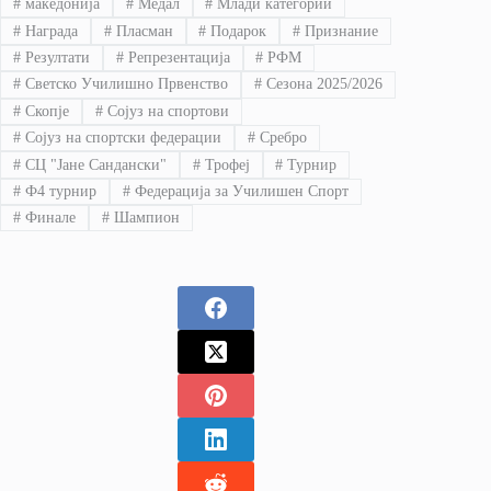
#
македонија
#
Медал
#
Млади категории
#
Награда
#
Пласман
#
Подарок
#
Признание
#
Резултати
#
Репрезентација
#
РФМ
#
Светско Училишно Првенство
#
Сезона 2025/2026
#
Скопје
#
Сојуз на спортови
#
Сојуз на спортски федерации
#
Сребро
#
СЦ "Јане Сандански"
#
Трофеј
#
Турнир
#
Ф4 турнир
#
Федерација за Училишен Спорт
#
Финале
#
Шампион