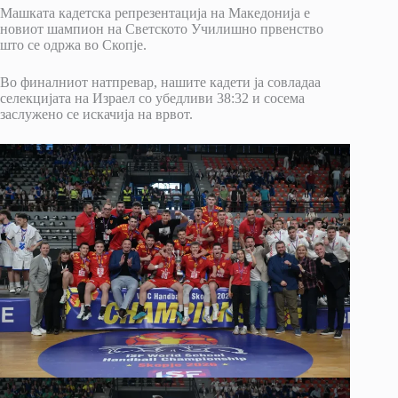
Машката кадетска репрезентација на Македонија е
новиот шампион на Светското Училишно првенство
што се одржа во Скопје.
Во финалниот натпревар, нашите кадети ја совладаа
селекцијата на Израел со убедливи 38:32 и сосема
заслужено се искачија на врвот.