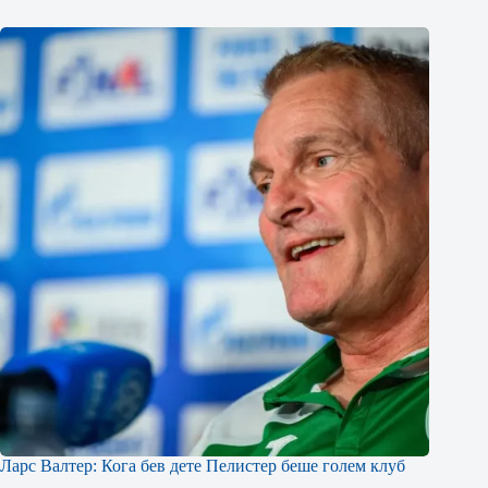
Ларс Валтер: Кога бев дете Пелистер беше голем клуб