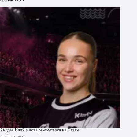
Андреа Илиќ е нова ракометарка на Плзен