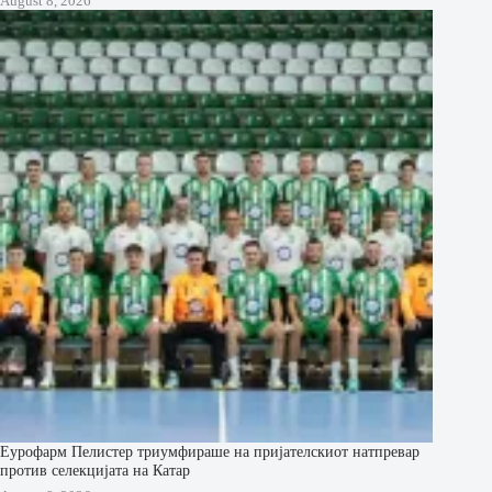
August 8, 2026
Еурофарм Пелистер триумфираше на пријателскиот натпревар
против селекцијата на Катар