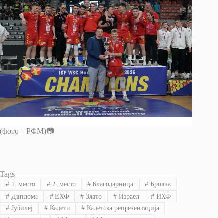
(фото – РФМ)📷
Tags
#
1. место
#
2. место
#
Благодарница
#
Бронза
#
Диплома
#
ЕХФ
#
Злато
#
Израел
#
ИХФ
#
Јубилеј
#
Кадети
#
Кадетска репрезентација