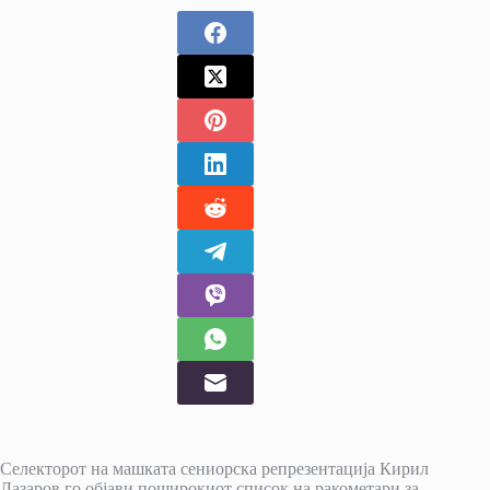
Селекторот на машката сениорска репрезентација Кирил
Лазаров го објави поширокиот список на ракометари за