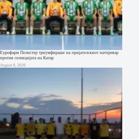
Еурофарм Пелистер триумфираше на пријателскиот натпревар
против селекцијата на Катар
August 8, 2026