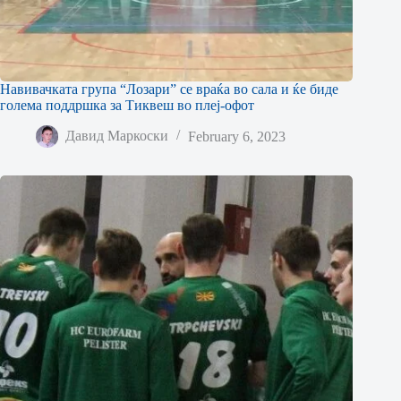
Навивачката група “Лозари” се враќа во сала и ќе биде
голема поддршка за Тиквеш во плеј-офот
Давид Маркоски
February 6, 2023