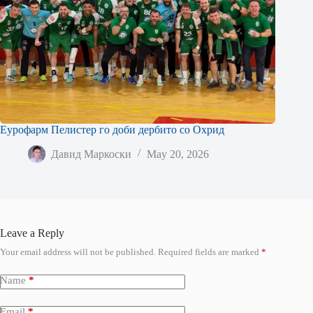
Еурофарм Пелистер го доби дербито со Охрид
Давид Маркоски
May 20, 2026
Leave a Reply
Your email address will not be published.
Required fields are marked
*
Name
*
Email
*