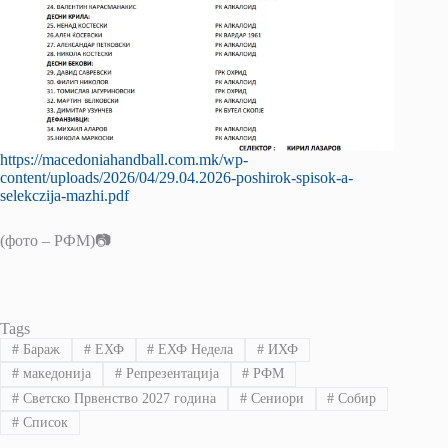
https://macedoniahandball.com.mk/wp-
content/uploads/2026/04/29.04.2026-poshirok-spisok-a-
selekczija-mazhi.pdf
(фото – РФМ)📷
Tags
#
Бараж
#
ЕХФ
#
ЕХФ Недела
#
ИХФ
#
македонија
#
Репрезентација
#
РФМ
#
Светско Првенство 2027 година
#
Сениори
#
Собир
#
Список