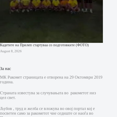
Кадетите на Прилеп стартуваа со подготовките (ФОТО)
August 8, 2026
За нас
МК Ракомет страницата е отворена на 29 Октомври 2019
година.
Страната известува за случувањата во ракометот низ
цел свет.
Љубов , труд и желба се вложува во овој портал кој е
посветен само за ракометот чие седиште се наоѓа во