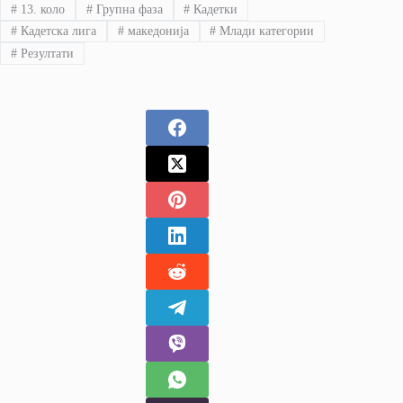
#
13. коло
#
Групна фаза
#
Кадетки
#
Кадетска лига
#
македонија
#
Млади категории
#
Резултати