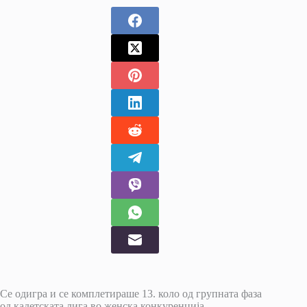
Се одигра и се комплетираше 13. коло од групната фаза
од кадетската лига во женска конкуренција.