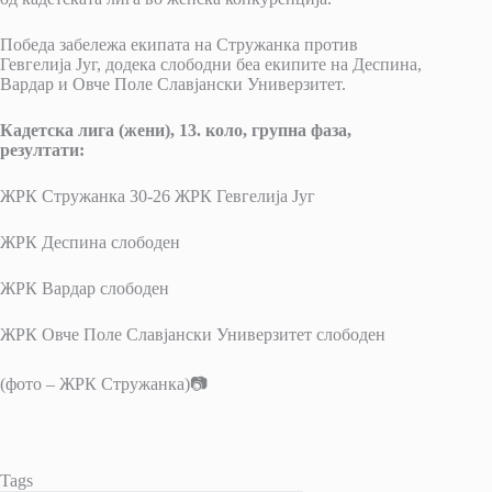
Победа забележа екипата на Стружанка против
Гевгелија Југ, додека слободни беа екипите на Деспина,
Вардар и Овче Поле Славјански Универзитет.
Кадетска лига (жени), 13. коло, групна фаза,
резултати:
ЖРК Стружанка 30-26 ЖРК Гевгелија Југ
ЖРК Деспина слободен
ЖРК Вардар слободен
ЖРК Овче Поле Славјански Универзитет слободен
(фото – ЖРК Стружанка)📷
Tags