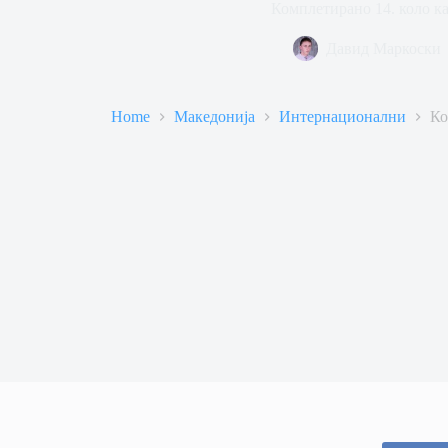
Комплетирано 14. коло к
Давид Маркоски
Home
Македонија
Интернационални
Ко