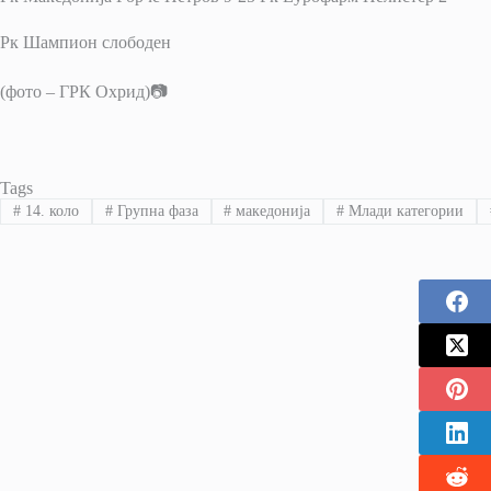
Рк Шампион слободен
(фото – ГРК Охрид)📷
Tags
#
14. коло
#
Групна фаза
#
македонија
#
Млади категории