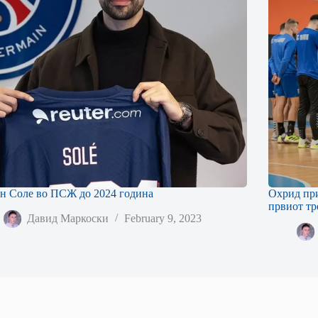
н Соле во ПСЖ до 2024 година
Охрид при
првиот т
Давид Маркоски
February 9, 2023