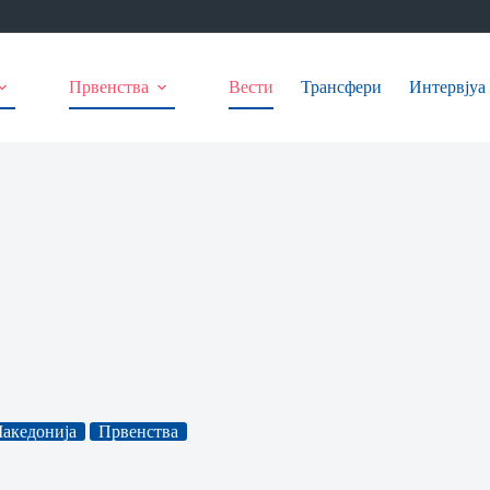
Првенства
Вести
Трансфери
Интервјуа
акедонија
Првенства