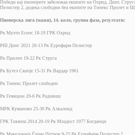
Победи кај пионерите забележаа екипите на Охрид, Динг, Стру
Пелистер 2, додека слободни беа екипите на Тинекс Пролет и 
Пионерска лига (мажи), 14. коло, групна фаза, резултати:
Рк Мулти Есенс 18-19 ГРК Охрид
РШ Динг 2021 20-13 Рк Еурофарм Пелистер
Рк Прилеп 19-22 Рк Струга
Рк Бутел Скопје 15-31 Рк Вардар 1961
Рк Тинекс Пролет слободен
Рк Гемиџии 20-6 Рк Радовиш
МРК Куманово 25-30 Рк Алкалоид
ГРК Тиквеш 2014 20-19 Рк Младост 1977 Богданци
Рк Македонија Ѓорче Петров 9-25 Рк Еурофарм Пелистер 2