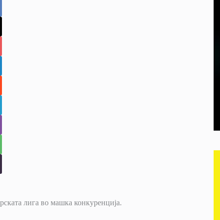
ерската лига во машка конкуренција.