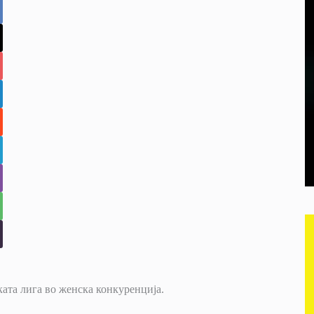
ката лига во женска конкуренција.