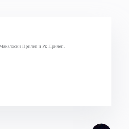
Макалоски Прилеп и Рк Прилеп.