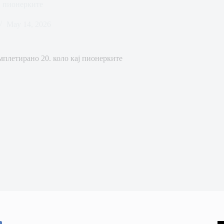
ј пионерките
May 14, 2026
мплетирано 20. коло кај пионерките