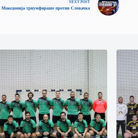
NEXT
POST
Македонија триумфираше против Словачка