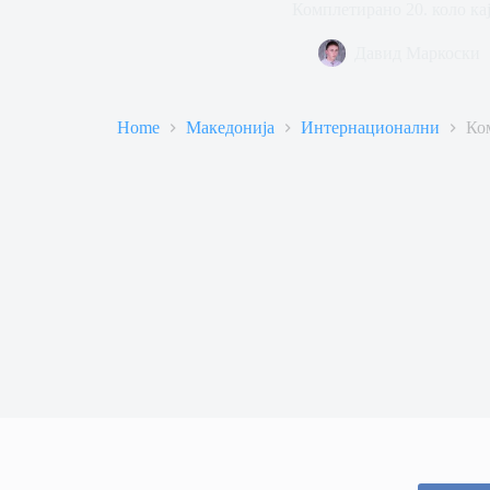
Комплетирано 20. коло ка
Давид Маркоски
Home
Македонија
Интернационални
Ко