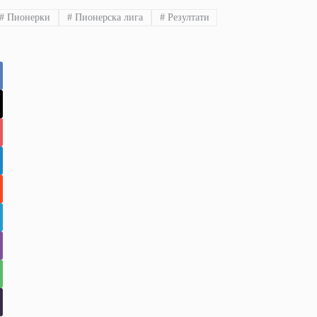
#
Пионерки
#
Пионерска лига
#
Резултати