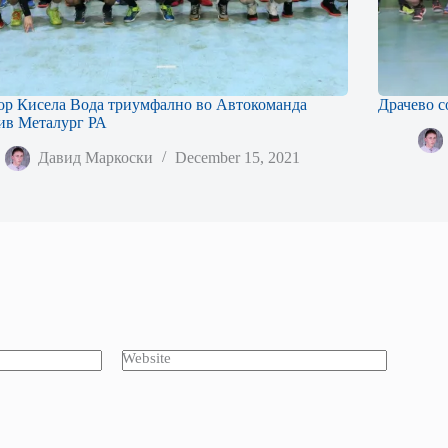
ор Кисела Вода триумфално во Автокоманда
Драчево с
ив Металург РА
Давид Маркоски
December 15, 2021
Website