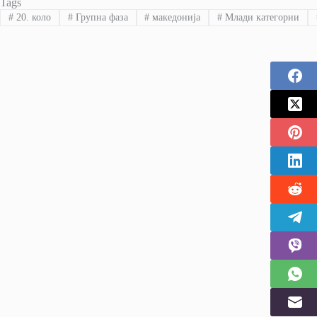
Tags
#
20. коло
#
Групна фаза
#
македонија
#
Млади категории