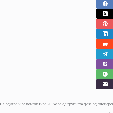
Се одигра и се комплетира 20. коло од групната фаза од пионерс