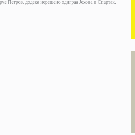
рче Петров, додека нерешено одиграа Јехона и Спартак,