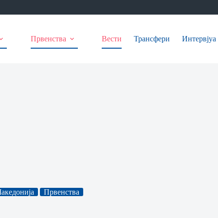
Првенства
Вести
Трансфери
Интервјуа
акедонија
Првенства