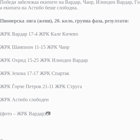
Победи забележаа екипите на Вардар, Чаир, Илинден Вардар, Ѓо
а екипата на Астибо беше слободна.
Пионерска лига (жени), 20. коло, групна фаза, резултати:
ЖРК Вардар 17-4 ЖРК Кале Кичево
ЖРК Шампион 11-15 ЖРК Чаир
ЖРК Охрид 15-25 ЖРК Илинден Вардар
ЖРК Јехона 17-17 ЖРК Спартак
ЖРК Ѓорче Петров 21-11 ЖРК Струга
ЖРК Астибо слободен
(фото – ЖРК Вардар)📷