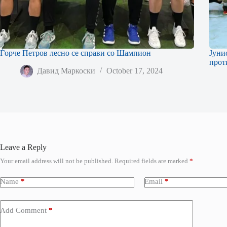
Ѓорче Петров лесно се справи со Шампион
Јуни
прот
Давид Маркоски
October 17, 2024
Leave a Reply
Your email address will not be published.
Required fields are marked
*
Name
*
Email
*
Add Comment
*