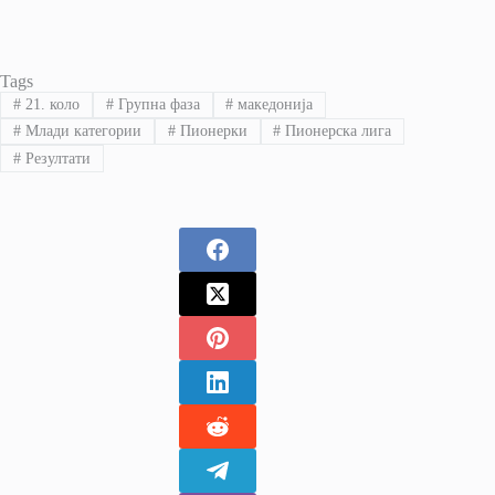
Tags
#
21. коло
#
Групна фаза
#
македонија
#
Млади категории
#
Пионерки
#
Пионерска лига
#
Резултати