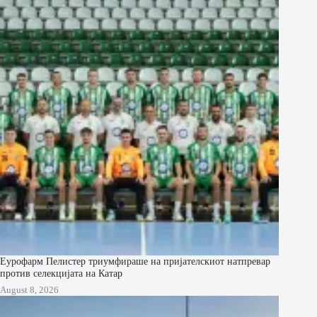
Еурофарм Пелистер триумфираше на пријателскиот натпревар
против селекцијата на Катар
August 8, 2026