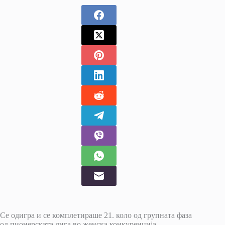
Се одигра и се комплетираше 21. коло од групната фаза
од пионерската лига во женска конкуренција.