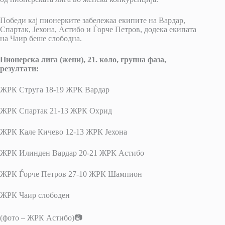
Победи кај пионерките забележаа екипите на Вардар,
Спартак, Јехона, Астибо и Ѓорче Петров, додека екипата
на Чаир беше слободна.
Пионерска лига (жени), 21. коло, групна фаза,
резултати:
ЖРК Струга 18-19 ЖРК Вардар
ЖРК Спартак 21-13 ЖРК Охрид
ЖРК Кале Кичево 12-13 ЖРК Јехона
ЖРК Илинден Вардар 20-21 ЖРК Астибо
ЖРК Ѓорче Петров 27-10 ЖРК Шампион
ЖРК Чаир слободен
(фото – ЖРК Астибо)📷