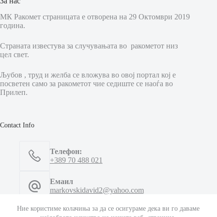
За нас
МК Ракомет страницата е отворена на 29 Октомври 2019
година.
Страната известува за случувањата во ракометот низ
цел свет.
Љубов , труд и желба се вложува во овој портал кој е
посветен само за ракометот чие седиште се наоѓа во
Прилеп.
Contact Info
Телефон:
+389 70 488 021
Емаил
markovskidavid2@yahoo.com
Ние користиме колачиња за да се осигураме дека ви го даваме
Емаил