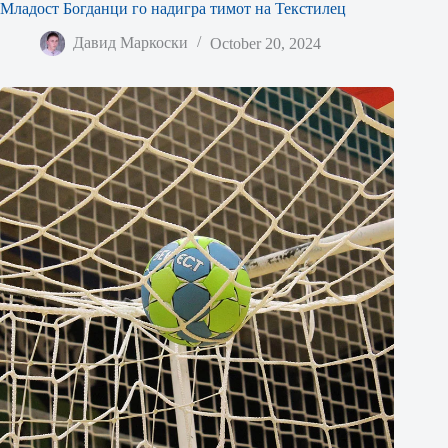
Младост Богданци го надигра тимот на Текстилец
Давид Маркоски
October 20, 2024