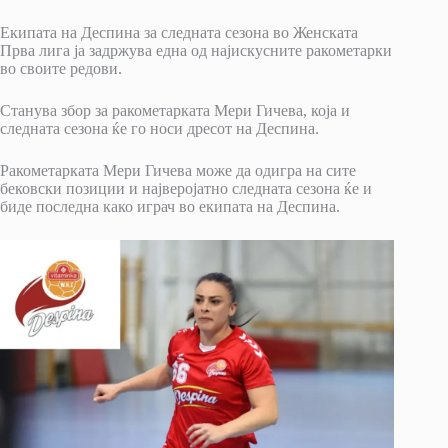
Екипата на Деспина за следната сезона во Женската
Прва лига ја задржува една од најискусните ракометарки
во своите редови.
Станува збор за ракометарката Мери Гичева, која и
следната сезона ќе го носи дресот на Деспина.
Ракометарката Мери Гичева може да одигра на сите
бековски позиции и најверојатно следната сезона ќе и
биде последна како играч во екипата на Деспина.