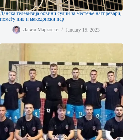
Данска телевизија обвини судии за местење натпревари,
помеѓу нив и македонски пар
Давид Маркоски
January 15, 2023