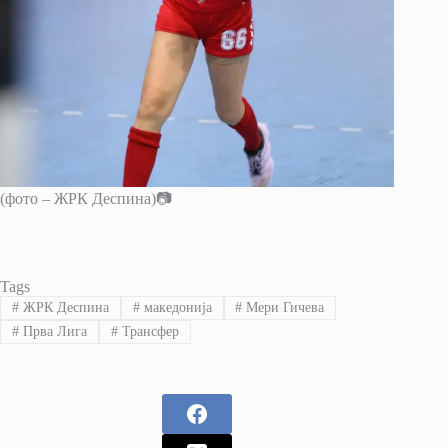
(фото – ЖРК Деспина)📷
Tags
#
ЖРК Деспина
#
македонија
#
Мери Гичева
#
Прва Лига
#
Трансфер