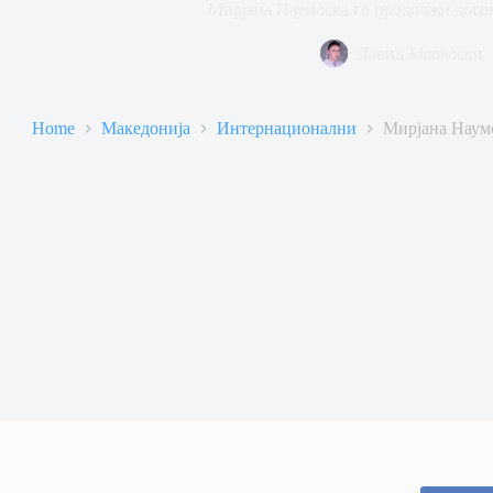
Мирјана Наумоска го продолжи догов
Давид Маркоски
Home
Македонија
Интернационални
Мирјана Наумо