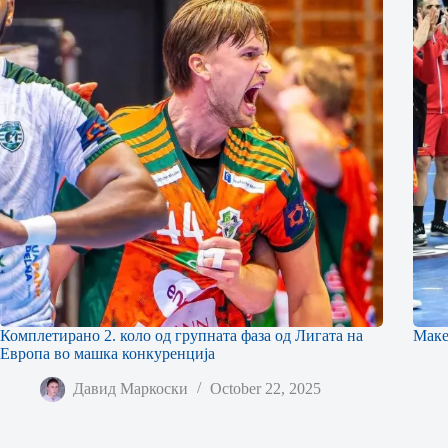
Комплетирано 2. коло од групната фаза од Лигата на
Маке
Европа во машка конкуренција
Давид Маркоски
October 22, 2025