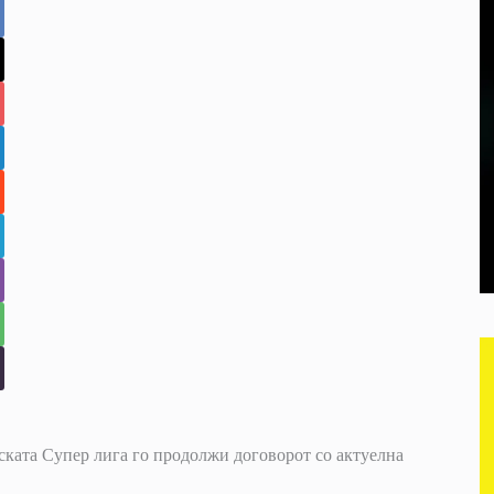
нската Супер лига го продолжи договорот со актуелна