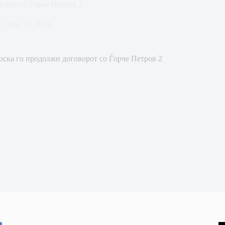
орот со Ѓорче Петров 2
June 15, 2026
ска го продолжи договорот со Ѓорче Петров 2