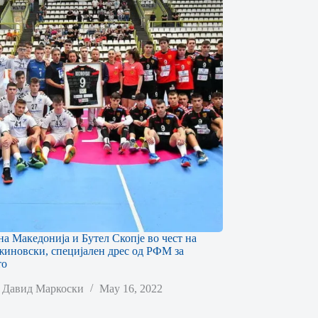
на Македонија и Бутел Скопје во чест на
иновски, специјален дрес од РФМ за
то
Давид Маркоски
May 16, 2022