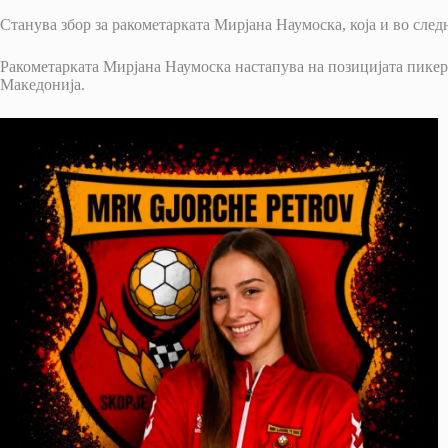
Станува збор за ракометарката Мирјана Наумоска, која и во следн
Ракометарката Мирјана Наумоска настапува на позицијата пикер 
Македонија.