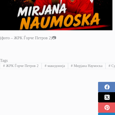
(фото – ЖРК Ѓорче Петров 2)📷
Tags
#
ЖРК Ѓорче Петров 2
#
македонија
#
Мирјана Наумоска
#
Су