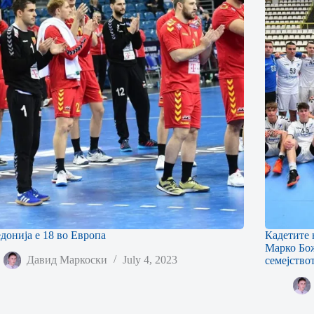
донија е 18 во Европа
Кадетите 
Марко Бож
Давид Маркоски
July 4, 2023
семејство