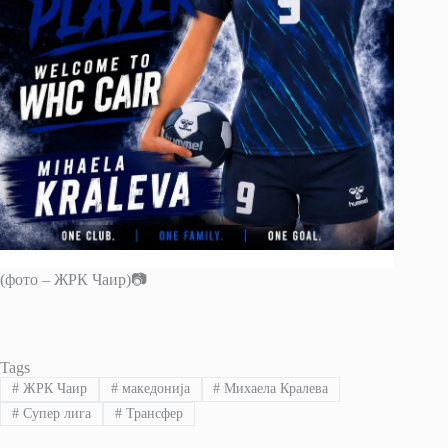
(фото – ЖРК Чаир)📷
Tags
#
ЖРК Чаир
#
македонија
#
Михаела Кралева
#
Супер лига
#
Трансфер