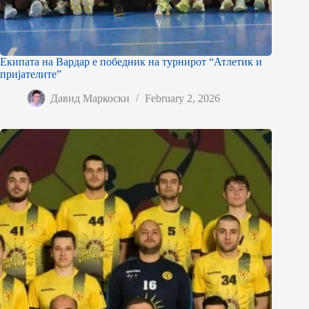
Екипата на Вардар е победник на турнирот “Атлетик и
пријателите”
Давид Маркоски
February 2, 2026