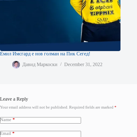
Емил Имсгард е нов голман на Пик Сегед!
Давид Маркоски
December 31, 2022
Leave a Reply
Your email address will not be published.
Required fields are marked
*
Name
*
Email
*