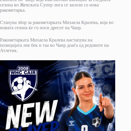
сезона во Женската Супер лига се засили со нова
ракометарка.
Станува збор за ракометарката Михаела Кралева, која во
новата сезона ќе го носи дресот на Чаир.
Ракометарката Михаела Кралева настапува на
позицијата лев бек и таа во Чаир доаѓа од редовите на
Атлетик.