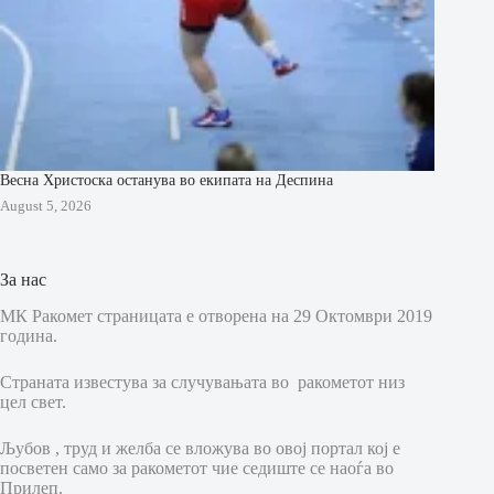
Весна Христоска останува во екипата на Деспина
August 5, 2026
За нас
МК Ракомет страницата е отворена на 29 Октомври 2019
година.
Страната известува за случувањата во ракометот низ
цел свет.
Љубов , труд и желба се вложува во овој портал кој е
посветен само за ракометот чие седиште се наоѓа во
Прилеп.