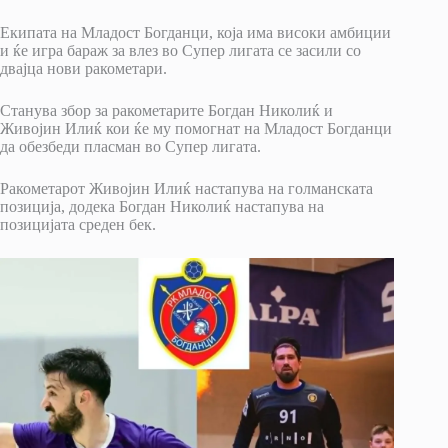
Екипата на Младост Богданци, која има високи амбиции
и ќе игра бараж за влез во Супер лигата се засили со
двајца нови ракометари.
Станува збор за ракометарите Богдан Николиќ и
Живојин Илиќ кои ќе му помогнат на Младост Богданци
да обезбеди пласман во Супер лигата.
Ракометарот Живојин Илиќ настапува на голманската
позиција, додека Богдан Николиќ настапува на
позицијата среден бек.