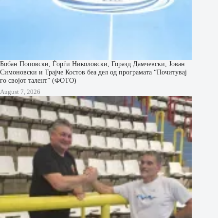
Бобан Поповски, Ѓорѓи Николовски, Горазд Дамчевски, Јован
Симоновски и Трајче Костов беа дел од програмата “Почитувај
го својот талент” (ФОТО)
August 7, 2026