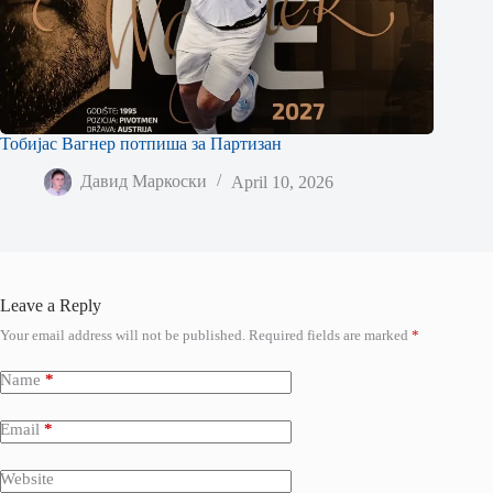
Тобијас Вагнер потпиша за Партизан
Давид Маркоски
April 10, 2026
Leave a Reply
Your email address will not be published.
Required fields are marked
*
Name
*
Email
*
Website