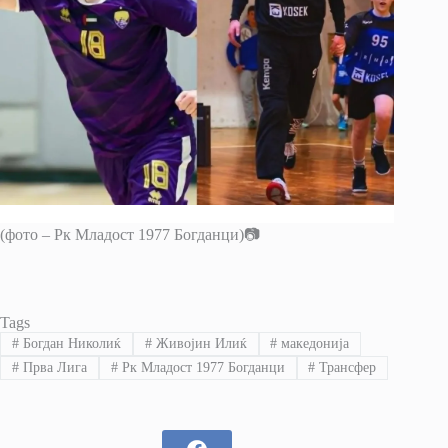
(фото – Рк Младост 1977 Богданци)📷
Tags
#
Богдан Николиќ
#
Живојин Илиќ
#
македонија
#
Прва Лига
#
Рк Младост 1977 Богданци
#
Трансфер