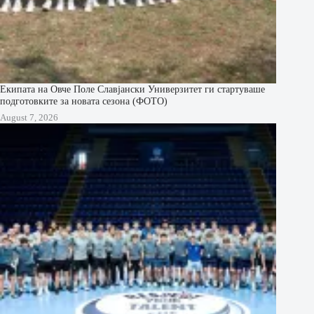
Екипата на Овче Поле Славјански Универзитет ги стартуваше
подготовките за новата сезона (ФОТО)
August 7, 2026