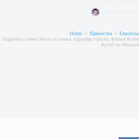
Давид Маркоски
Home
Првенства
Европска
Најдобар голман Мигел Еспиња, најдобар стрелец Филип Кузм
Купот на Македо