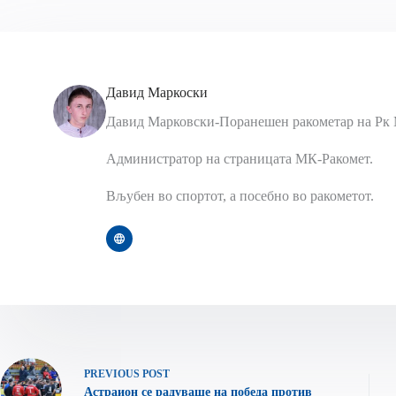
Давид Маркоски
Давид Марковски-Поранешен ракометар на Рк 
Администратор на страницата МК-Ракомет.
Вљубен во спортот, а посебно во ракометот.
PREVIOUS
POST
Астраион се радуваше на победа против