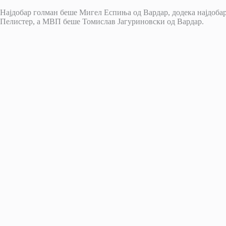
Најдобар голман беше Мигел Еспиња од Вардар, додека најдоб
Пелистер, а МВП беше Томислав Јагуриновски од Вардар.