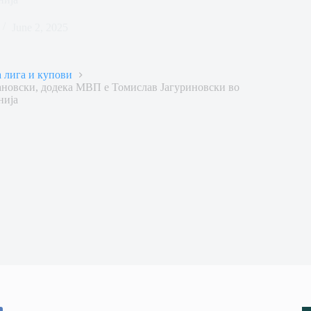
June 2, 2025
 лига и купови
ановски, додека МВП е Томислав Јагуриновски во
нија