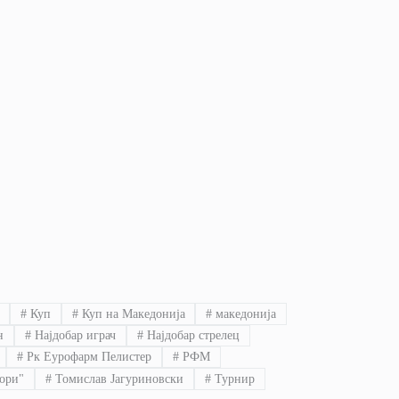
#
Куп
#
Куп на Македонија
#
македонија
н
#
Најдобар играч
#
Најдобар стрелец
#
Рк Еурофарм Пелистер
#
РФМ
ори"
#
Томислав Јагуриновски
#
Турнир