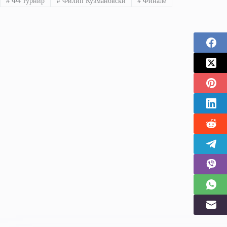
#
Ф4 турнир
#
Филип Кузмановски
#
Финале