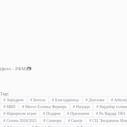
(фото – РФМ)📷
Tags
#
Аеродром
#
Битола
#
Благодарница
#
Диплома
#
Јубилеј
#
МВП
#
Мигел Еспиња Фереира
#
Награда
#
Најдобар голма
#
Најкорисен играч
#
Подарок
#
Признание
#
Рк Вардар 1961
#
Сезона 2024/2025
#
Сениори
#
Скопје
#
СЦ "Билјанини Изв