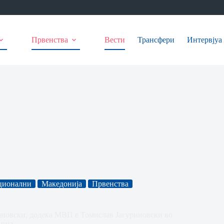
Првенства
Вести
Трансфери
Интервјуа
ционални
Македонија
Првенства
ановски, додека МВП е Томислав Јагуриновски во
нија