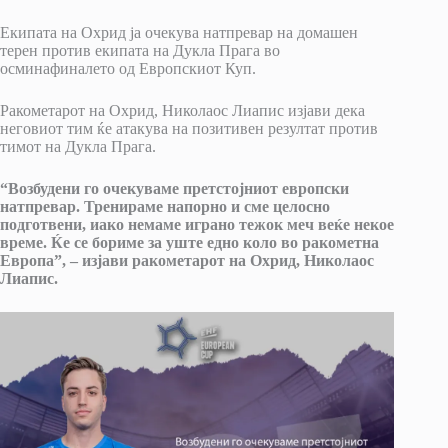
Екипата на Охрид ја очекува натпревар на домашен
терен против екипата на Дукла Прага во
осминафиналето од Европскиот Куп.
Ракометарот на Охрид, Николаос Лиапис изјави дека
неговиот тим ќе атакува на позитивен резултат против
тимот на Дукла Прага.
“Возбудени го очекуваме претстојниот европски
натпревар. Тренираме напорно и сме целосно
подготвени, иако немаме играно тежок меч веќе некое
време. Ќе се бориме за уште едно коло во ракометна
Европа”, – изјави ракометарот на Охрид, Николаос
Лиапис.