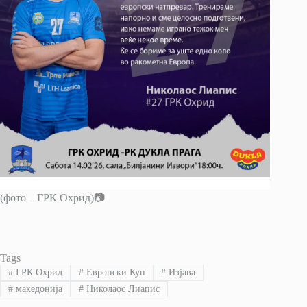
(фото – ГРК Охрид)📷
Tags
#
ГРК Охрид
#
Европски Куп
#
Изјава
#
македонија
#
Николаос Лиапис