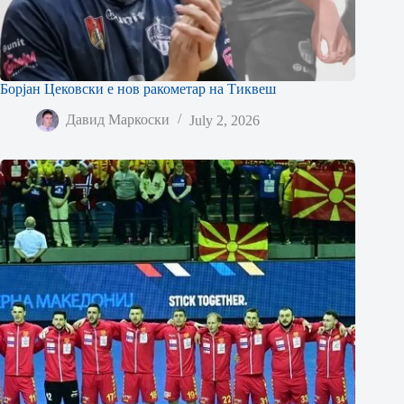
Борјан Цековски е нов ракометар на Тиквеш
Давид Маркоски
July 2, 2026