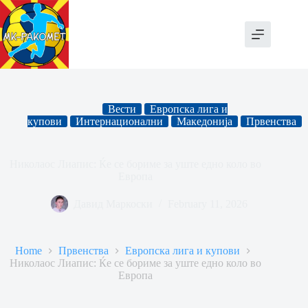
Skip
to
content
Вести
Европска лига и
купови
Интернационални
Македонија
Првенства
Николаос Лиапис: Ќе се бориме за уште едно коло во
Европа
Давид Маркоски
February 11, 2026
Home
Првенства
Европска лига и купови
Николаос Лиапис: Ќе се бориме за уште едно коло во
Европа