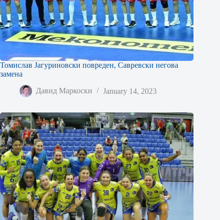
Томислав Јагуриновски повреден, Савревски негова
замена
Давид Маркоски
January 14, 2023