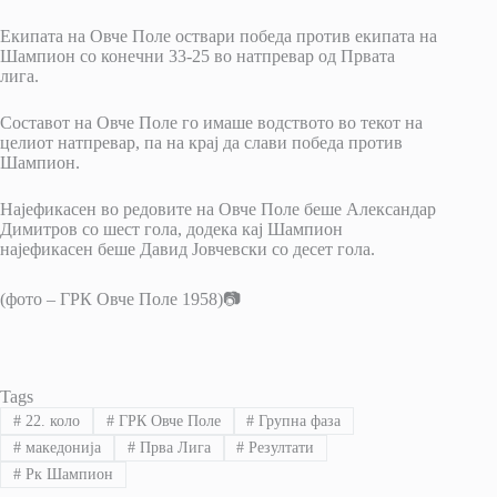
Екипата на Овче Поле оствари победа против екипата на
Шампион со конечни 33-25 во натпревар од Првата
лига.
Составот на Овче Поле го имаше водството во текот на
целиот натпревар, па на крај да слави победа против
Шампион.
Најефикасен во редовите на Овче Поле беше Александар
Димитров со шест гола, додека кај Шампион
најефикасен беше Давид Јовчевски со десет гола.
(фото – ГРК Овче Поле 1958)📷
Tags
#
22. коло
#
ГРК Овче Поле
#
Групна фаза
#
македонија
#
Прва Лига
#
Резултати
#
Рк Шампион