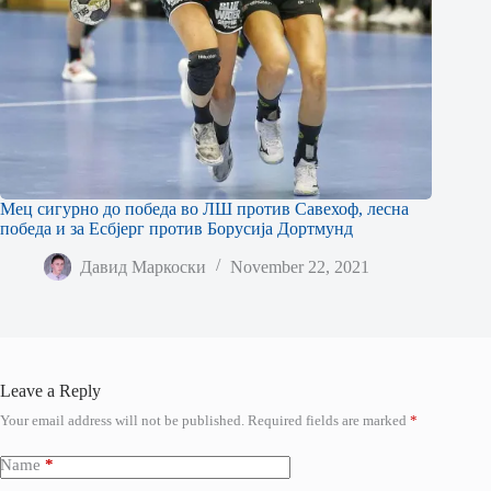
Мец сигурно до победа во ЛШ против Савехоф, лесна
победа и за Есбјерг против Борусија Дортмунд
Давид Маркоски
November 22, 2021
Leave a Reply
Your email address will not be published.
Required fields are marked
*
Name
*