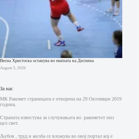
Весна Христоска останува во екипата на Деспина
August 5, 2026
За нас
МК Ракомет страницата е отворена на 29 Октомври 2019
година.
Страната известува за случувањата во ракометот низ
цел свет.
Љубов , труд и желба се вложува во овој портал кој е