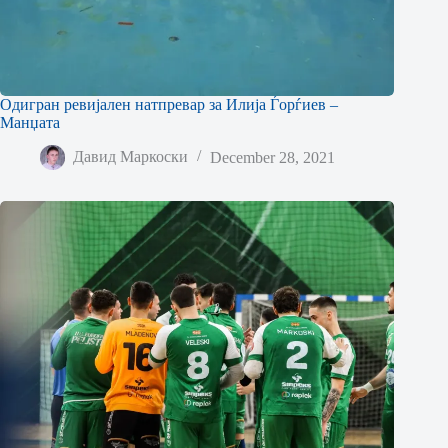
Одигран ревијален натпревар за Илија Ѓорѓиев –
Манџата
Давид Маркоски
December 28, 2021