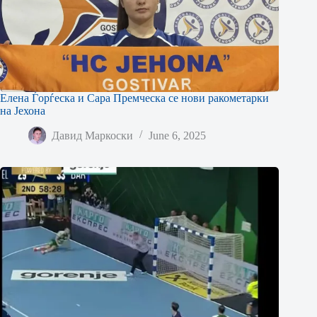
Елена Ѓорѓеска и Сара Премческа се нови ракометарки
на Јехона
Давид Маркоски
June 6, 2025