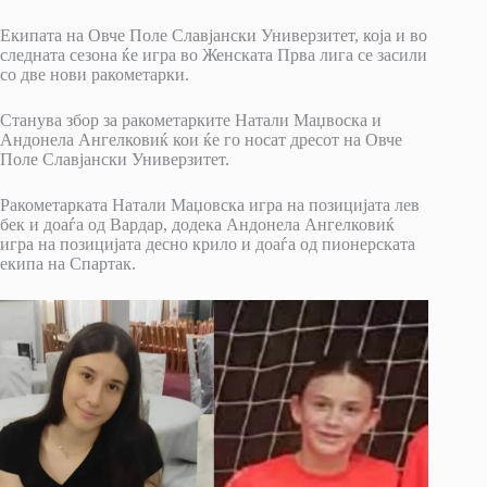
Екипата на Овче Поле Славјански Универзитет, која и во
следната сезона ќе игра во Женската Прва лига се засили
со две нови ракометарки.
Станува збор за ракометарките Натали Маџвоска и
Андонела Ангелковиќ кои ќе го носат дресот на Овче
Поле Славјански Универзитет.
Ракометарката Натали Маџовска игра на позицијата лев
бек и доаѓа од Вардар, додека Андонела Ангелковиќ
игра на позицијата десно крило и доаѓа од пионерската
екипа на Спартак.