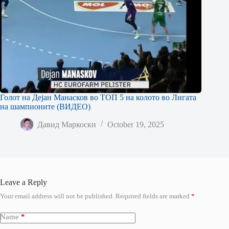
Голот на Дејан Манасков во ТОП 5 на колото во Лигата
на шампионите (ВИДЕО)
Давид Маркоски
October 19, 2025
Leave a Reply
Your email address will not be published.
Required fields are marked
*
Name
*