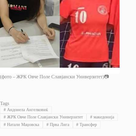
(фото – ЖРК Овче Поле Славјански Универзитет)📷
Tags
#
Андонела Ангелковиќ
#
ЖРК Овче Поле Славјански Универзитет
#
македонија
#
Натали Маџовска
#
Прва Лига
#
Трансфер