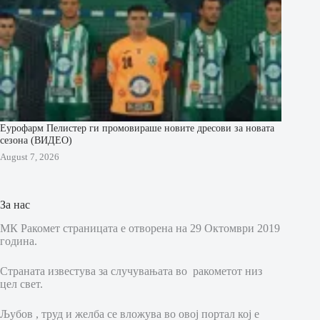
Еурофарм Пелистер ги промовираше новите дресови за новата
сезона (ВИДЕО)
August 7, 2026
За нас
МК Ракомет страницата е отворена на 29 Октомври 2019
година.
Страната известува за случувањата во ракометот низ
цел свет.
Љубов , труд и желба се вложува во овој портал кој е