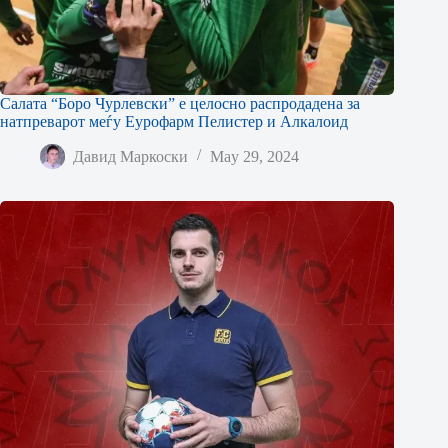
Салата “Боро Чурлевски” е целосно распродадена за
натпреварот меѓу Еурофарм Пелистер и Алкалоид
Давид Маркоски
May 29, 2024