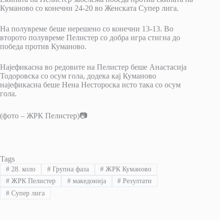
Куманово со конечни 24-20 во Женската Супер лига.
На полувреме беше нерешено со конечни 13-13. Во
второто полувреме Пелистер со добра игра стигна до
победа против Куманово.
Најефикасна во редовите на Пелистер беше Анастасија
Тодоровска со осум гола, додека кај Куманово
најефикасна беше Нена Нестороска исто така со осум
гола.
(фото – ЖРК Пелистер)📷
Tags
#
28. коло
#
Групна фаза
#
ЖРК Куманово
#
ЖРК Пелистер
#
македонија
#
Резултати
#
Супер лига