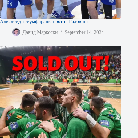
Алкалоид триумфираше против Радовиш
Давид Маркоски
September 14, 2024