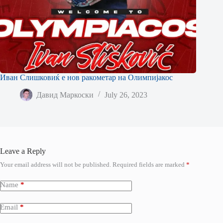
Иван Слишковиќ е нов ракометар на Олимпијакос
Давид Маркоски
July 26, 2023
Leave a Reply
Your email address will not be published.
Required fields are marked
*
Name
*
Email
*