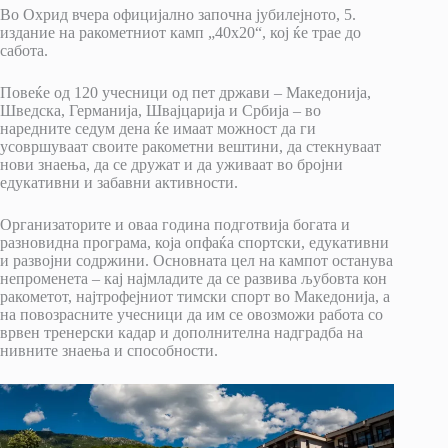
Во Охрид вчера официјално започна јубилејното, 5.
издание на ракометниот камп „40х20“, кој ќе трае до
сабота.
Повеќе од 120 учесници од пет држави – Македонија,
Шведска, Германија, Швајцарија и Србија – во
наредните седум дена ќе имаат можност да ги
усовршуваат своите ракометни вештини, да стекнуваат
нови знаења, да се дружат и да уживаат во бројни
едукативни и забавни активности.
Организаторите и оваа година подготвија богата и
разновидна програма, која опфаќа спортски, едукативни
и развојни содржини. Основната цел на кампот останува
непроменета – кај најмладите да се развива љубовта кон
ракометот, најтрофејниот тимски спорт во Македонија, а
на повозрасните учесници да им се овозможи работа со
врвен тренерски кадар и дополнителна надградба на
нивните знаења и способности.