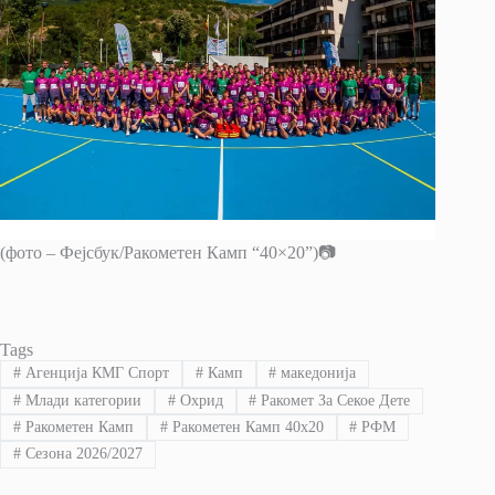
(фото – Фејсбук/Ракометен Камп “40×20”)📷
Tags
#
Агенција КМГ Спорт
#
Камп
#
македонија
#
Млади категории
#
Охрид
#
Ракомет За Секое Дете
#
Ракометен Камп
#
Ракометен Камп 40x20
#
РФМ
#
Сезона 2026/2027