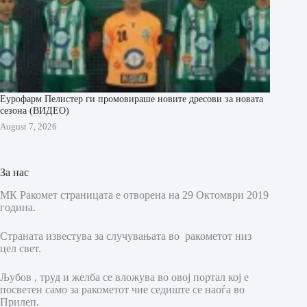
Еурофарм Пелистер ги промовираше новите дресови за новата
сезона (ВИДЕО)
August 7, 2026
За нас
МК Ракомет страницата е отворена на 29 Октомври 2019
година.
Страната известува за случувањата во ракометот низ
цел свет.
Љубов , труд и желба се вложува во овој портал кој е
посветен само за ракометот чие седиште се наоѓа во
Прилеп.