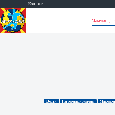
Skip
Контакт
to
content
Македонија
Вести
Интернационални
Македон