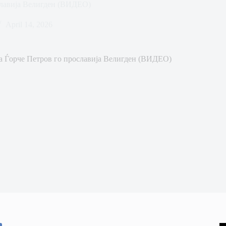
славија Велигден (ВИДЕО)
April 14, 2026
а Ѓорче Петров го прославија Велигден (ВИДЕО)