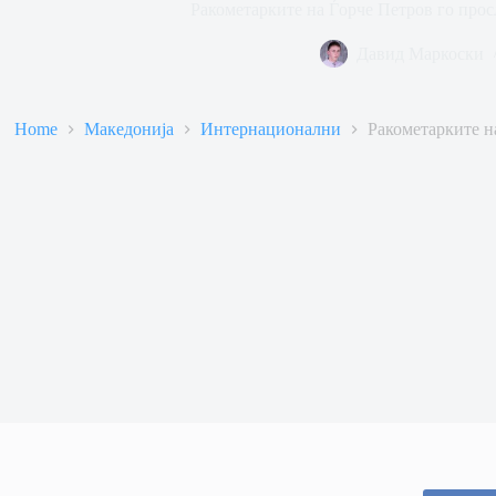
Ракометарките на Ѓорче Петров го про
Давид Маркоски
Home
Македонија
Интернационални
Ракометарките н