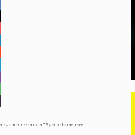
н во спортската сала “Христо Батанџиев”.