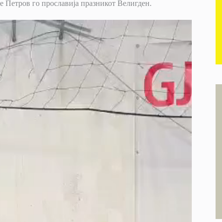
е Петров го прославија празникот Велигден.