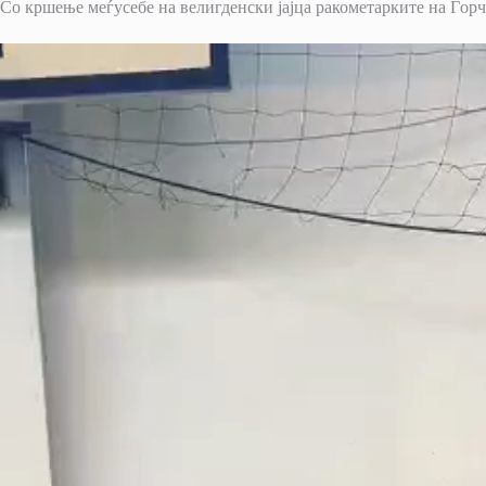
Со кршење меѓусебе на велигденски јајца ракометарките на Ѓорч