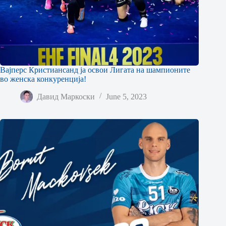
Вајперс Кристиансанд ја освои Лигата на шампионите
во женска конкуренција!
Давид Маркоски
June 5, 2023