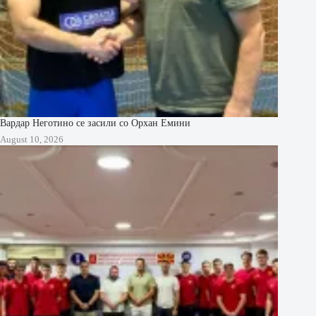
Вардар Неготино се засили со Орхан Емини
August 10, 2026