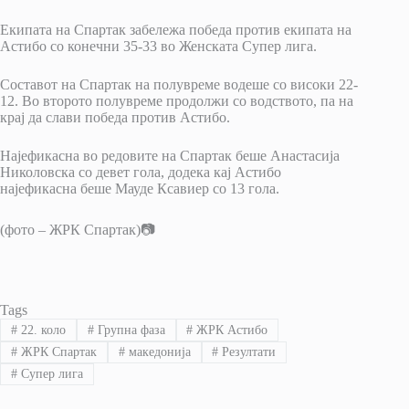
Екипата на Спартак забележа победа против екипата на
Астибо со конечни 35-33 во Женската Супер лига.
Составот на Спартак на полувреме водеше со високи 22-
12. Во второто полувреме продолжи со водството, па на
крај да слави победа против Астибо.
Најефикасна во редовите на Спартак беше Анастасија
Николовска со девет гола, додека кај Астибо
најефикасна беше Мауде Ксавиер со 13 гола.
(фото – ЖРК Спартак)📷
Tags
#
22. коло
#
Групна фаза
#
ЖРК Астибо
#
ЖРК Спартак
#
македонија
#
Резултати
#
Супер лига