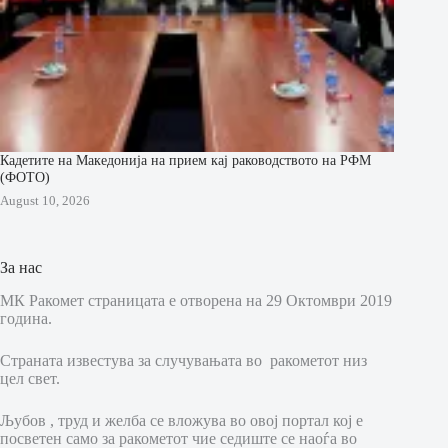
Кадетите на Македонија на прием кај раководството на РФМ
(ФОТО)
August 10, 2026
За нас
МК Ракомет страницата е отворена на 29 Октомври 2019
година.
Страната известува за случувањата во ракометот низ
цел свет.
Љубов , труд и желба се вложува во овој портал кој е
посветен само за ракометот чие седиште се наоѓа во