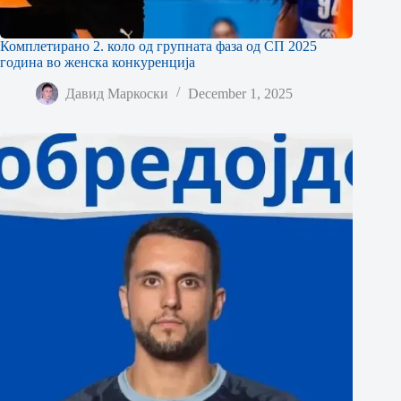
Комплетирано 2. коло од групната фаза од СП 2025
година во женска конкуренција
Давид Маркоски
December 1, 2025