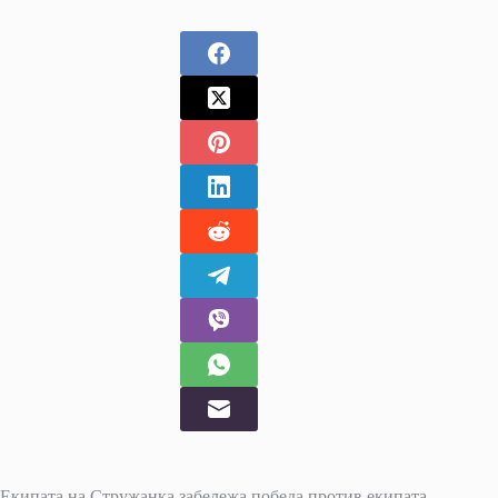
Екипата на Стружанка забележа победа против екипата