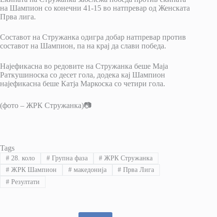
на Шампион со конечни 41-15 во натпревар од Женската
Прва лига.
Составот на Стружанка одигра добар натпревар против
составот на Шампион, па на крај да слави победа.
Најефикасна во редовите на Стружанка беше Маја
Раткушиноска со десет гола, додека кај Шампион
најефикасна беше Катја Маркоска со четири гола.
(фото – ЖРК Стружанка)📷
Tags
#
28. коло
#
Групна фаза
#
ЖРК Стружанка
#
ЖРК Шампион
#
македонија
#
Прва Лига
#
Резултати