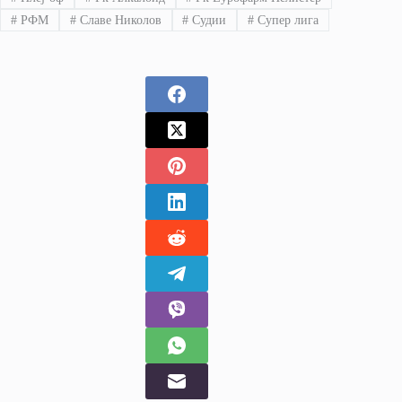
#
РФМ
#
Славе Николов
#
Судии
#
Супер лига