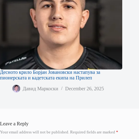
Десното крило Борјан Јовановски настапува за
пионерската и кадетската екипа на Прилеп
Давид Маркоски
December 26, 2025
Leave a Reply
Your email address will not be published.
Required fields are marked
*