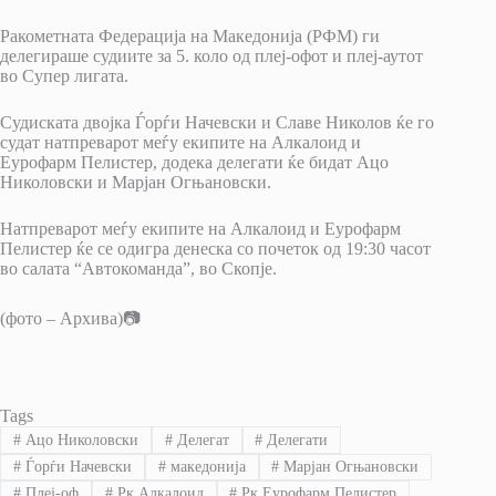
Ракометната Федерација на Македонија (РФМ) ги
делегираше судиите за 5. коло од плеј-офот и плеј-аутот
во Супер лигата.
Судиската двојка Ѓорѓи Начевски и Славе Николов ќе го
судат натпреварот меѓу екипите на Алкалоид и
Еурофарм Пелистер, додека делегати ќе бидат Ацо
Николовски и Марјан Огњановски.
Натпреварот меѓу екипите на Алкалоид и Еурофарм
Пелистер ќе се одигра денеска со почеток од 19:30 часот
во салата “Автокоманда”, во Скопје.
(фото – Архива)📷
Tags
#
Ацо Николовски
#
Делегат
#
Делегати
#
Ѓорѓи Начевски
#
македонија
#
Марјан Огњановски
#
Плеј-оф
#
Рк Алкалоид
#
Рк Еурофарм Пелистер