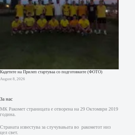
Кадетите на Прилеп стартуваа со подготовките (ФОТО)
August 8, 2026
За нас
МК Ракомет страницата е отворена на 29 Октомври 2019
година.
Страната известува за случувањата во ракометот низ
цел свет.