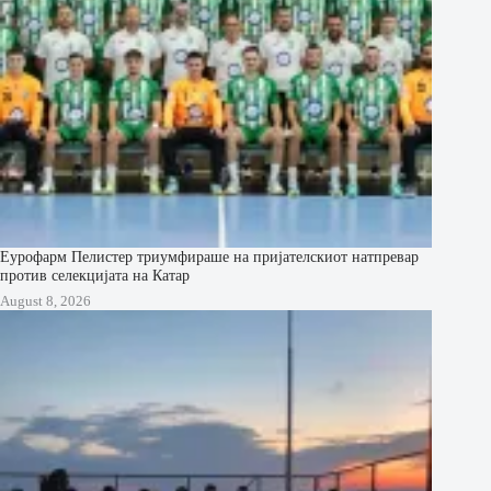
Еурофарм Пелистер триумфираше на пријателскиот натпревар
против селекцијата на Катар
August 8, 2026