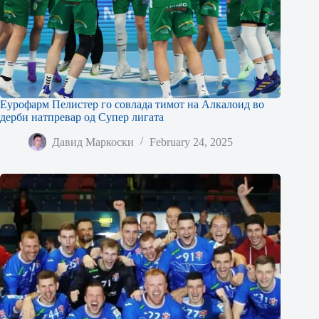
Еурофарм Пелистер го совлада тимот на Алкалоид во
дерби натпревар од Супер лигата
Давид Маркоски
February 24, 2025