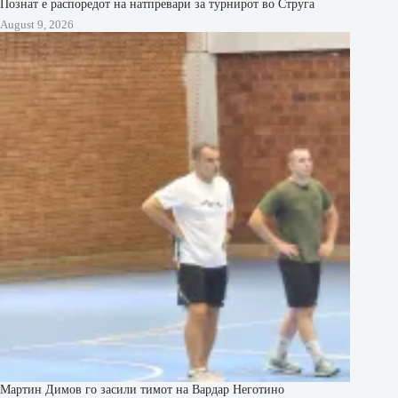
Познат е распоредот на натпревари за турнирот во Струга
August 9, 2026
Мартин Димов го засили тимот на Вардар Неготино