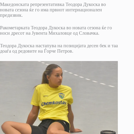
Македонската репрезентативка Теодора Дукоска во
новата сезона ќе го има првиот интернационален
предизвик.
Ракометарката Теодора Дукоска во новата сезона ќе го
носи дресот на Јувента Михаловце од Словачка.
Теодора Дукоска настапува на позицијата десен бек и таа
доаѓа од редовите на Ѓорче Петров.