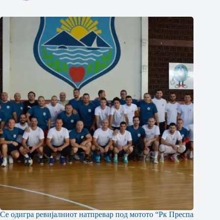
Се одигра ревијалниот натпревар под мотото “Рк Преспа