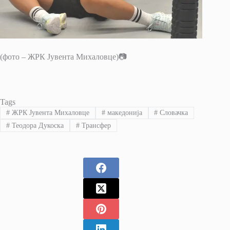
(фото – ЖРК Јувента Михаловце)📷
Tags
#
ЖРК Јувента Михаловце
#
македонија
#
Словачка
#
Теодора Дукоска
#
Трансфер