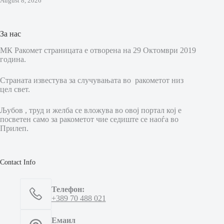
August 8, 2026
За нас
МК Ракомет страницата е отворена на 29 Октомври 2019
година.
Страната известува за случувањата во ракометот низ
цел свет.
Љубов , труд и желба се вложува во овој портал кој е
посветен само за ракометот чие седиште се наоѓа во
Прилеп.
Contact Info
Телефон:
+389 70 488 021
Емаил