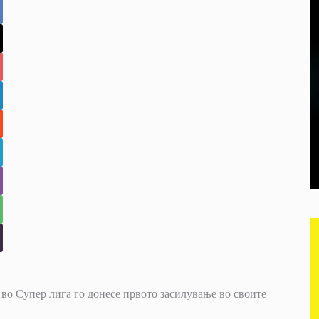
 во Супер лига го донесе првото засилување во своите