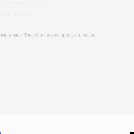
 како прво засилување
June 30, 2026
омовираше Тоше Ончев како прво засилување