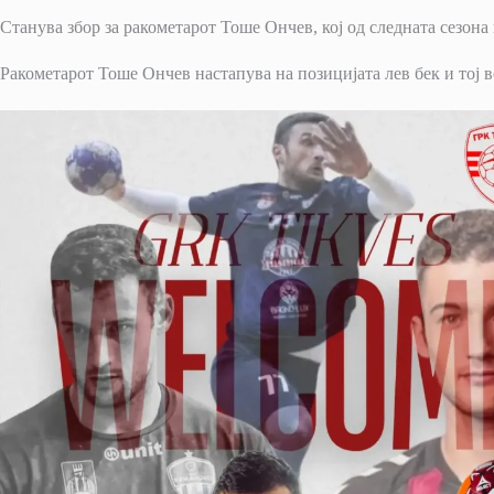
Станува збор за ракометарот Тоше Ончев, кој од следната сезона
Ракометарот Тоше Ончев настапува на позицијата лев бек и тој 