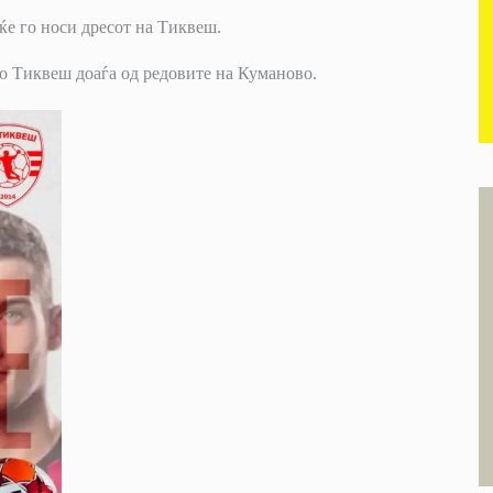
 ќе го носи дресот на Тиквеш.
во Тиквеш доаѓа од редовите на Куманово.