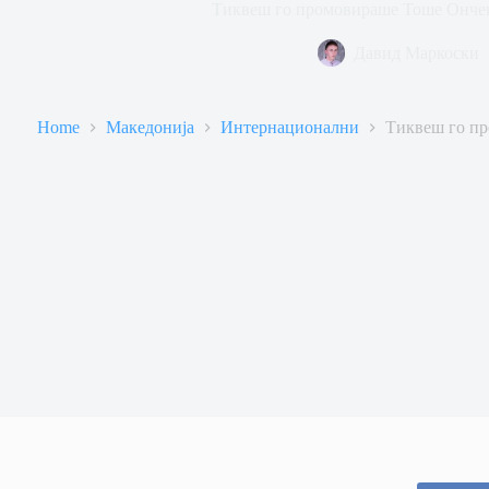
Тиквеш го промовираше Тоше Ончев
Давид Маркоски
Home
Македонија
Интернационални
Тиквеш го пр