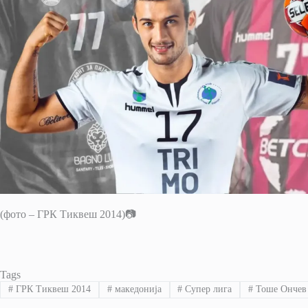
(фото – ГРК Тиквеш 2014)📷
Tags
#
ГРК Тиквеш 2014
#
македонија
#
Супер лига
#
Тоше Ончев