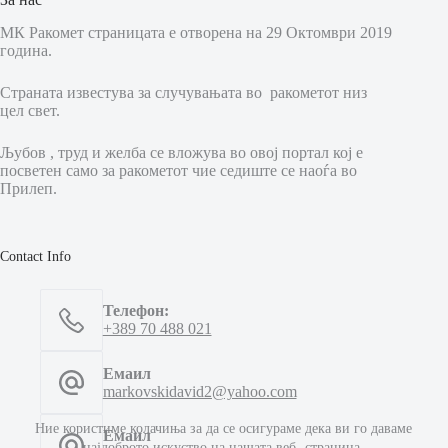
МК Ракомет страницата е отворена на 29 Октомври 2019
година.
Страната известува за случувањата во ракометот низ
цел свет.
Љубов , труд и желба се вложува во овој портал кој е
посветен само за ракометот чие седиште се наоѓа во
Прилеп.
Contact Info
Телефон:
+389 70 488 021
Емаил
markovskidavid2@yahoo.com
Ние користиме колачиња за да се осигураме дека ви го даваме
Емаил
најдоброто искуство на нашата веб -страница.