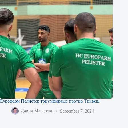
Еурофарм Пелистер триумфираше против Тиквеш
Давид Маркоски
September 7, 2024