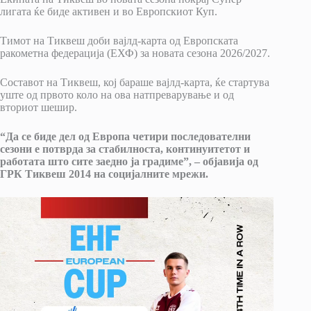
лигата ќе биде активен и во Европскиот Куп.
Тимот на Тиквеш доби вајлд-карта од Европската
ракометна федерација (ЕХФ) за новата сезона 2026/2027.
Составот на Тиквеш, кој бараше вајлд-карта, ќе стартува
уште од првото коло на ова натпреварување и од
вториот шешир.
“Да се биде дел од Европа четири последователни
сезони е потврда за стабилноста, континуитетот и
работата што сите заедно ја градиме”, – објавија од
ГРК Тиквеш 2014 на социјалните мрежи.