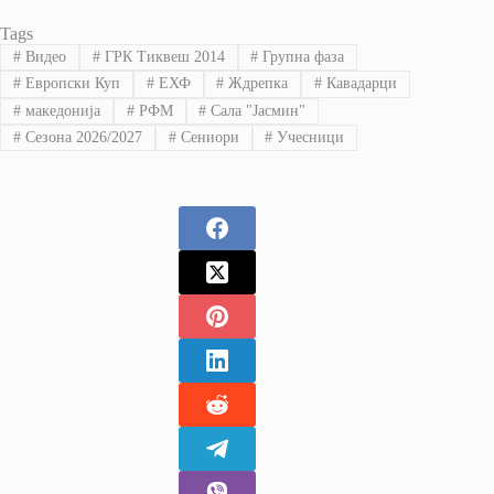
Tags
#
Видео
#
ГРК Тиквеш 2014
#
Групна фаза
#
Европски Куп
#
ЕХФ
#
Ждрепка
#
Кавадарци
#
македонија
#
РФМ
#
Сала "Јасмин"
#
Сезона 2026/2027
#
Сениори
#
Учесници