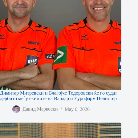
Димитар Митревски и Благојче Тодоровски ќе го судат
дербито меѓу екипите на Вардар и Еурофарм Пелистер
Давид Маркоски
May 6, 2026