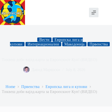
Skip
to
content
Вести
Европска лига и
купови
Интернационални
Македонија
Првенства
Тиквеш доби вајлд-карта за Европскиот Куп! (ВИДЕО)
Давид Маркоски
July 8, 2026
Home
Првенства
Европска лига и купови
Тиквеш доби вајлд-карта за Европскиот Куп! (ВИДЕО)