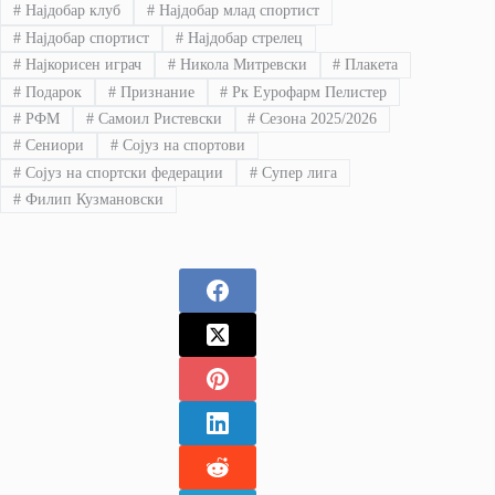
#
Најдобар клуб
#
Најдобар млад спортист
#
Најдобар спортист
#
Најдобар стрелец
#
Најкорисен играч
#
Никола Митревски
#
Плакета
#
Подарок
#
Признание
#
Рк Еурофарм Пелистер
#
РФМ
#
Самоил Ристевски
#
Сезона 2025/2026
#
Сениори
#
Сојуз на спортови
#
Сојуз на спортски федерации
#
Супер лига
#
Филип Кузмановски