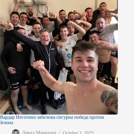
Вардар Неготино забележа сигурна победа против
Јехона
Давид Маркоски
October 3, 2025