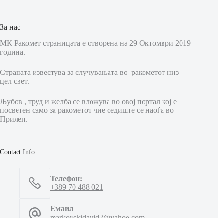
За нас
МК Ракомет страницата е отворена на 29 Октомври 2019
година.
Страната известува за случувањата во ракометот низ
цел свет.
Љубов , труд и желба се вложува во овој портал кој е
посветен само за ракометот чие седиште се наоѓа во
Прилеп.
Contact Info
Телефон:
+389 70 488 021
Емаил
markovskidavid2@yahoo.com