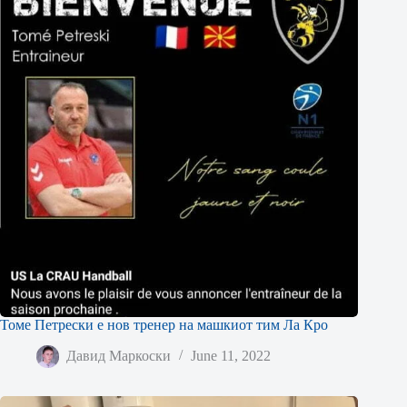
Томе Петрески е нов тренер на машкиот тим Ла Кро
Давид Маркоски
June 11, 2022