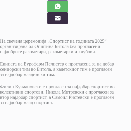
На свечена церемонија „Спортист на годината 2025“,
организирана од Општина Битола беа прогласени
најдобрите ракометари, ракометарки и клубови.
Екипата на Еурофарм Пелистер е прогласена за најдобар
сениорски тим во Битола, а кадетскиот тим е прогласен
за најдобар младински тим.
Филип Кузмановски е прогласен за најдобар спортист во
колективни спортови, Никола Митревски е прогласен за
втор најдобар спортист, а Самоил Ристевски е прогласен
за најдобар млад спортист.