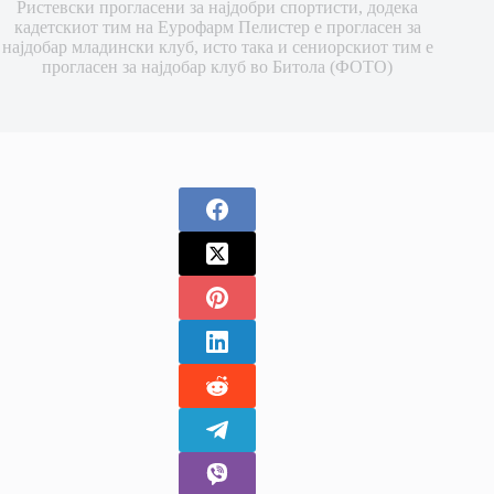
Ристевски прогласени за најдобри спортисти, додека
кадетскиот тим на Еурофарм Пелистер е прогласен за
најдобар младински клуб, исто така и сениорскиот тим е
прогласен за најдобар клуб во Битола (ФОТО)