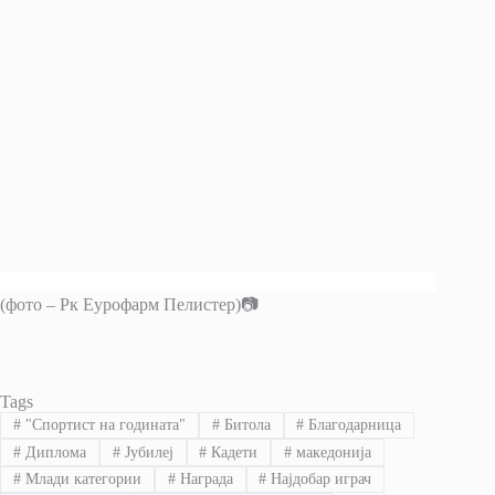
(фото – Рк Еурофарм Пелистер)📷
Tags
#
"Спортист на годината"
#
Битола
#
Благодарница
#
Диплома
#
Јубилеј
#
Кадети
#
македонија
#
Млади категории
#
Награда
#
Најдобар играч