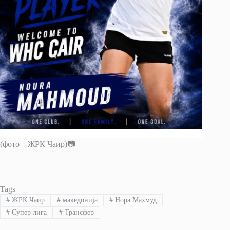
(фото – ЖРК Чаир)📷
Tags
#
ЖРК Чаир
#
македонија
#
Нора Махмуд
#
Супер лига
#
Трансфер