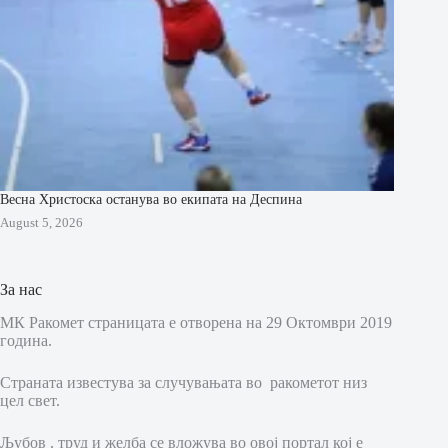
Весна Христоска останува во екипата на Деспина
August 5, 2026
За нас
МК Ракомет страницата е отворена на 29 Октомври 2019
година.
Страната известува за случувањата во ракометот низ
цел свет.
Љубов , труд и желба се вложува во овој портал кој е