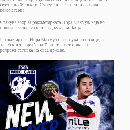
сезона во Женската Супер лига се засили со нова
ракометарка.
Станува збор за ракометарката Нора Махмуд, која во
новата сезона ќе го носи дресот на Чаир.
Ракометарката Нора Махмуд настапува на позицијата
лев бек и таа доаѓа од Египет, а исто така е и
репрезентативка на оваа држава.