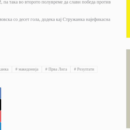
, па така во второто полувреме да слави победа против
вска со десет гола, додека кај Стружанка најефикасна
анка
#
македонија
#
Прва Лига
#
Резултати