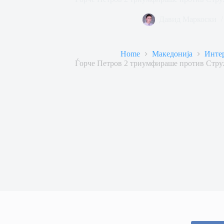
Давид Маркоски
Home
Македонија
Инте
Ѓорче Петров 2 триумфираше против Стру