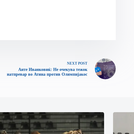
NEXT
POST
Анте Иванковиќ: Не очекува тежок
натпревар во Атина против Олимпијакос