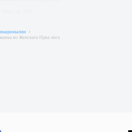
March 26, 2026
рнационални
жанка во Женската Прва лига