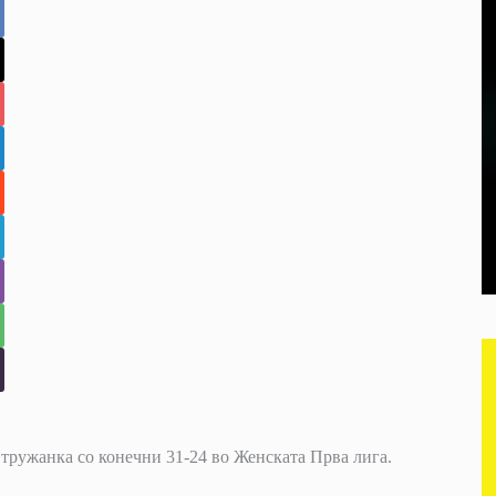
Стружанка со конечни 31-24 во Женската Прва лига.