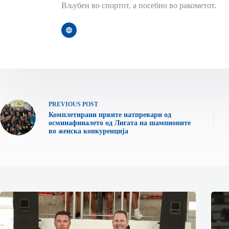
Вљубен во спортот, а посебно во ракометот.
PREVIOUS
POST
Комплетирани првите натпревари од
осминафиналето од Лигата на шампионите
во женска конкуренција