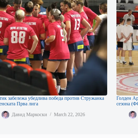
тик забележа убедлива победа против Стружанка
Голден Ар
енската Прва лига
сезона (
Давид Маркоски
March 22, 2026