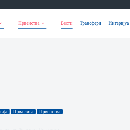
Првенства
Вести
Трансфери
Интервјуа
нија
Прва лига
Првенства
жанка во Женската Прва лига