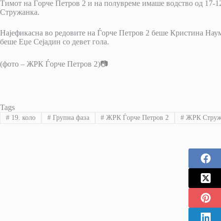
Тимот на Ѓорче Петров 2 и на полувреме имаше водство од 17-12
Стружанка.
Најефикасна во редовите на Ѓорче Петров 2 беше Кристина Наумо
беше Еџе Сејадин со девет гола.
(фото – ЖРК Ѓорче Петров 2)📷
Tags
#
19. коло
#
Групна фаза
#
ЖРК Ѓорче Петров 2
#
ЖРК Струж