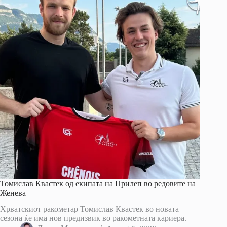
Томислав Квастек од екипата на Прилеп во редовите на
Женева
Хрватскиот ракометар Томислав Квастек во новата
сезона ќе има нов предизвик во ракометната кариера.