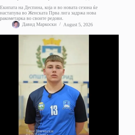
Екипата на Деспина, која и во новата сезона ќе
настапува во Женската Прва лига задржа нова
ракометарка во своите редови.
Давид Маркоски
August 5, 2026