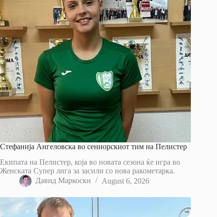
Стефанија Ангеловска во сениорскиот тим на Пелистер
Екипата на Пелистер, која во новата сезона ќе игра во
Женската Супер лига за засили со нова ракометарка.
Давид Маркоски
August 6, 2026