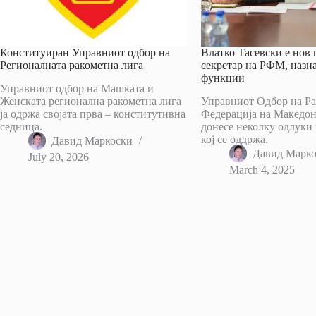
Конституиран Управниот одбор на
Влатко Тасевски е нов
Регионалната ракометна лига
секретар на РФМ, назн
функции
Управниот одбор на Машката и
Женската регионална ракометна лига
Управниот Одбор на Ра
ја одржа својата прва – конститутивна
Федерација на Македо
седница.
донесе неколку одлуки 
кој се оддржа.
Давид Маркоски
Давид Марк
July 20, 2026
March 4, 2025