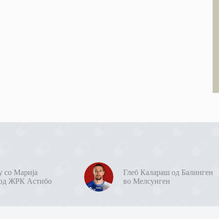
у со Марија
Глеб Калараш од Балинген
од ЖРК Астибо
во Мелсунген