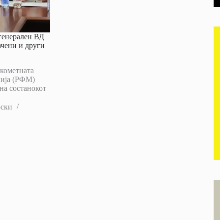
 генерален ВД
ачени и други
кометната
нија (РФМ)
на состанокот
оски