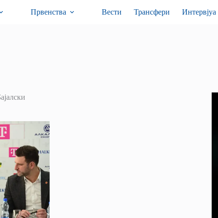
Првенства
Вести
Трансфери
Интервјуа
Бајалски