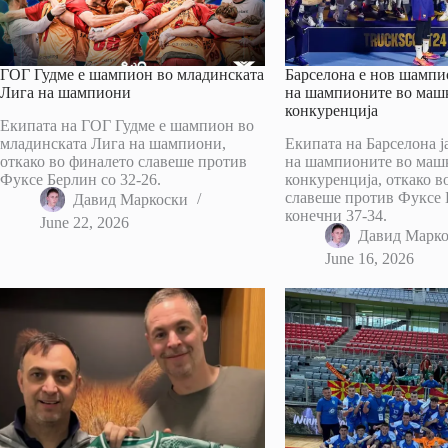
ГОГ Гудме е шампион во младинската
Барселона е нов шампи
Лига на шампиони
на шампионите во маш
конкуренција
Екипата на ГОГ Гудме е шампион во
младинската Лига на шампиони,
Екипата на Барселона ј
откако во финалето славеше против
на шампионите во маш
Фуксе Берлин со 32-26.
конкуренција, откако в
славеше против Фуксе 
Давид Маркоски
конечни 37-34.
June 22, 2026
Давид Марк
June 16, 2026