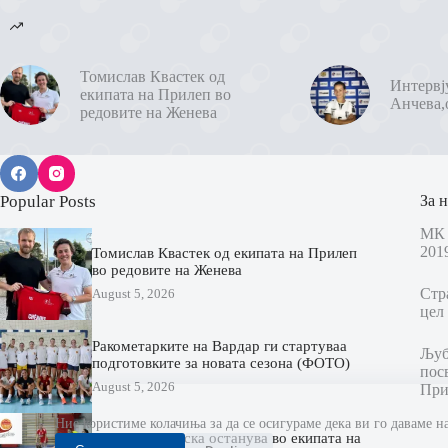
Томислав Квастек од
Интервј
екипата на Прилеп во
Анчева,
редовите на Женева
Popular Posts
За н
МК 
201
Томислав Квастек од екипата на Прилеп
во редовите на Женева
Стр
August 5, 2026
цел 
Ракометарките на Вардар ги стартуваа
Љубо
подготовките за новата сезона (ФОТО)
пос
August 5, 2026
При
Ние користиме колачиња за да се осигураме дека ви го даваме н
Весна Христоска останува во екипата на