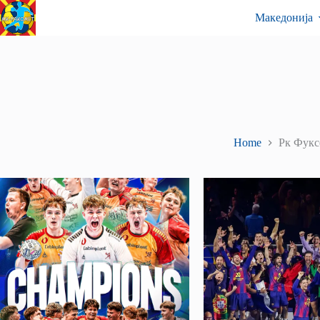
Skip
Контакт
Македонија
to
content
Home
Рк Фукс