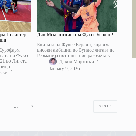
рм Пелистер
Дик Мем потпиша за Фуксе Берлин!
лин
Екипата на Фуксе Берлин, која има
 Еурофарм
високи амбиции во Бундес лигата на
пата на Фуксе
Германија потпиша нов ракометар.
21 во Лигата
Давид Маркоски
инци.
January 9, 2026
оски
4
…
7
NEXT