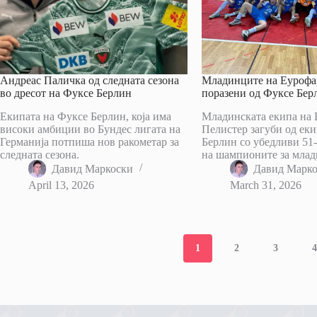
Андреас Паличка од следната сезона
Младинците на Еурофа
во дресот на Фуксе Берлин
поразени од Фуксе Бер
Екипата на Фуксе Берлин, која има
Младинската екипа на
високи амбиции во Бундес лигата на
Пелистер загуби од еки
Германија потпиша нов ракометар за
Берлин со убедливи 51-
следната сезона.
на шампионите за млад
Давид Маркоски
Давид Марк
April 13, 2026
March 31, 2026
1
2
3