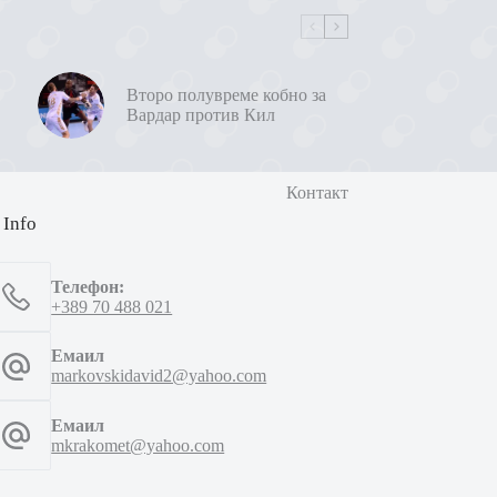
Второ полувреме кобно за
Вардар против Кил
Контакт
 Info
Телефон:
+389 70 488 021
Емаил
markovskidavid2@yahoo.com
Емаил
mkrakomet@yahoo.com