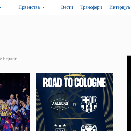
Првенства
Вести
Трансфери
Интервјуа
е Берлин