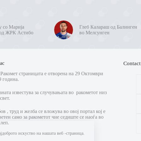
у со Марија
Глеб Калараш од Балинген
од ЖРК Астибо
во Мелсунген
ас
Contact
Ракомет страницата е отворена на 29 Октомври
9 година.
аната известува за случувањата во ракометот низ
свет.
в , труд и желба се вложува во овој портал кој е
ветен само за ракометот чие седиште се наоѓа во
леп.
ајдоброто искуство на нашата веб -страница.