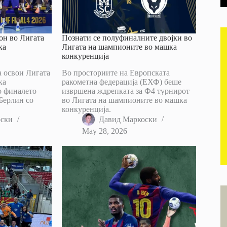
он во Лигата
Познати се полуфиналните двојки во
ка
Лигата на шампионите во машка
конкуренција
а освои Лигата
Во просториите на Европската
ка
ракометна федерација (ЕХФ) беше
о финалето
извршена ждрепката за Ф4 турнирот
Берлин со
во Лигата на шампионите во машка
конкуренција.
оски
Давид Маркоски
May 28, 2026