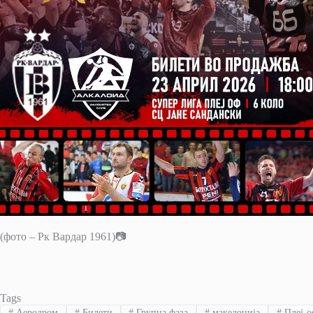
(фото – Рк Вардар 1961)📷
Tags
#
Аеродром
#
Билети
#
Групна фаза
#
македонија
#
Плеј-о