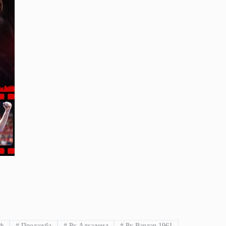
ф
#
Продажба
#
Рк Алкалоид
#
Рк Вардар 1961