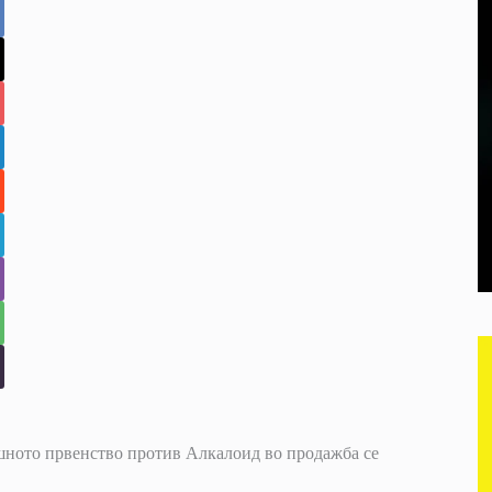
ашното првенство против Алкалоид во продажба се