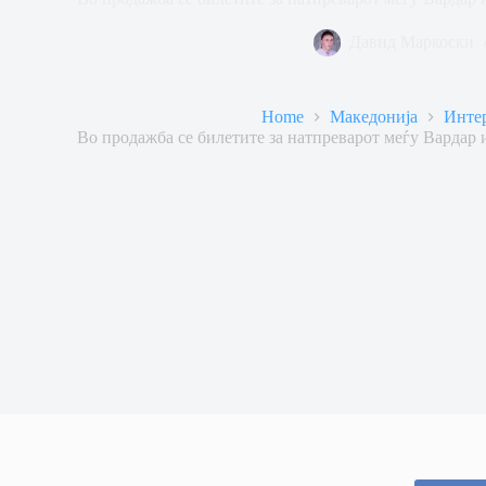
Давид Маркоски
Home
Македонија
Инте
Во продажба се билетите за натпреварот меѓу Вардар 