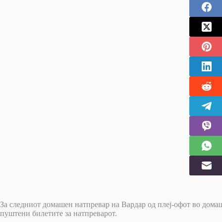
За следниот домашен натпревар на Вардар од плеј-офот во дом
пуштени билетите за натпреварот.