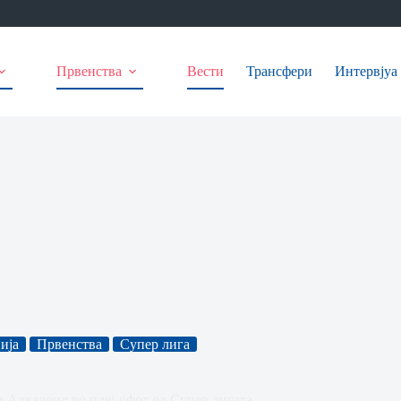
Првенства
Вести
Трансфери
Интервјуа
ија
Првенства
Супер лига
и Алкалоид во плеј-офот од Супер лигата