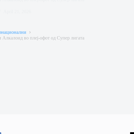
April 21, 2026
рнационални
и Алкалоид во плеј-офот од Супер лигата