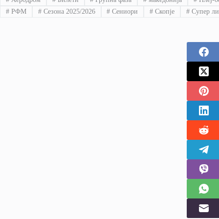
#
РФМ
#
Сезона 2025/2026
#
Сениори
#
Скопје
#
Супер ли