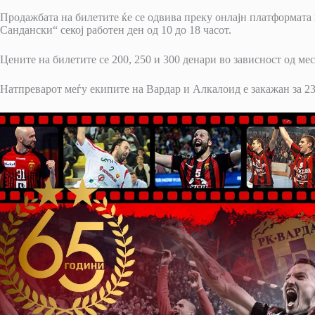
Продажбата на билетите ќе се одвива преку онлајн платформата
Сандански“ секој работен ден од 10 до 18 часот.
Цените на билетите се 200, 250 и 300 денари во зависност од мес
Натпреварот меѓу екипите на Вардар и Алкалоид е закажан за 23