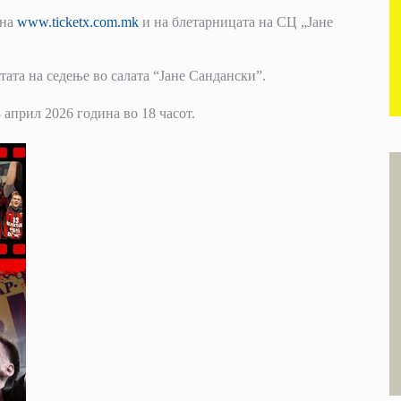
 на
www.ticketx.com.mk
и на блетарницата на СЦ „Јане
тата на седење во салата “Јане Сандански”.
 април 2026 година во 18 часот.