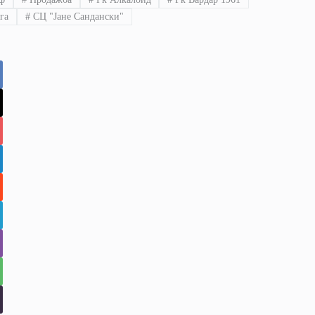
га
#
СЦ "Јане Сандански"