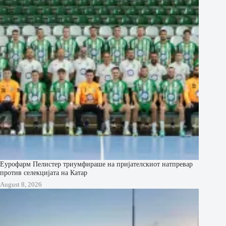
Еурофарм Пелистер триумфираше на пријателскиот натпревар
против селекцијата на Катар
August 8, 2026