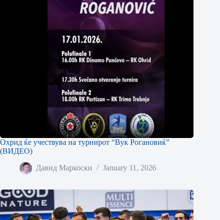
Охрид ќе учествува на турнирот “Вук Рогановиќ”
(ВИДЕО)
Давид Маркоски
January 11, 2026