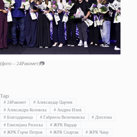
(фото – 24Ракомет)📷
Tags
#
24Ракомет
#
Александар Царчев
#
Александра Коловска
#
Андреа Илиќ
#
Благодарница
#
Габриела Величковска
#
Диплома
#
Емилијана Ризоска
#
ЖРК Вардар
#
ЖРК Ѓорче Петров
#
ЖРК Спартак
#
ЖРК Чаир