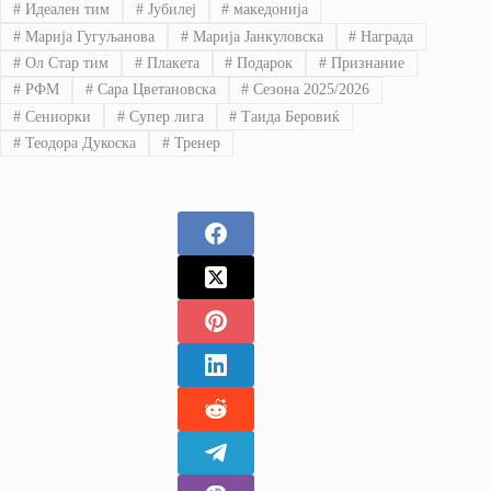
#
Идеален тим
#
Јубилеј
#
македонија
#
Марија Гугуљанова
#
Марија Јанкуловска
#
Награда
#
Ол Стар тим
#
Плакета
#
Подарок
#
Признание
#
РФМ
#
Сара Цветановска
#
Сезона 2025/2026
#
Сениорки
#
Супер лига
#
Таида Беровиќ
#
Теодора Дукоска
#
Тренер