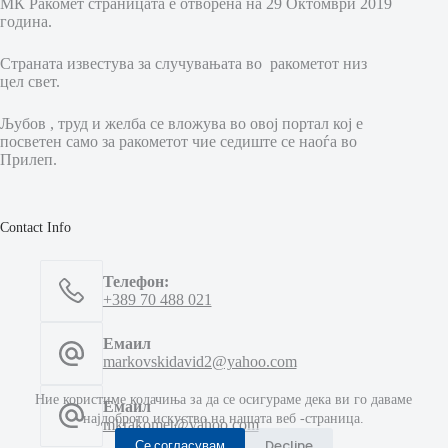
МК Ракомет страницата е отворена на 29 Октомври 2019
година.
Страната известува за случувањата во ракометот низ
цел свет.
Љубов , труд и желба се вложува во овој портал кој е
посветен само за ракометот чие седиште се наоѓа во
Прилеп.
Contact Info
Телефон:
+389 70 488 021
Емаил
markovskidavid2@yahoo.com
Ние користиме колачиња за да се осигураме дека ви го даваме
Емаил
најдоброто искуство на нашата веб -страница.
mkrakomet@yahoo.com
Се согласувам
Decline