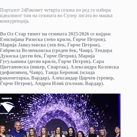
Порталот 24Ракомет четврта сезона по ред го избира
идеалниот тим на сезоната во Супер лигата во машка
конкуренција.
Во Ол Стар тимот на сезоната 2025/2026 се најдоа:
Емилијана Ризоска (лево крило, Ѓорче Петров),
Марија Јанкуловска (лев бек, Ѓорче Петров),
Габриела Величковска (среден бек, Чаир), Теодора
Дукоска (десен бек, Ѓорче Петров), Марија
Гугуљанова (десно крило, Ѓорче Петров), Сара
Цветановска (пикер, Спартак), Александра Коловска
(дефанзивец, Чаир), Таида Беровиќ (млада
ракометарка, Вардар), Александар Царчев (тренер,
Ѓорче Петров), Андреа Илиќ (голман, Вардар).