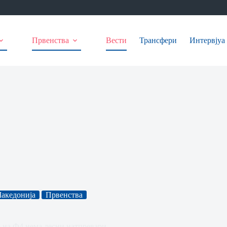
Првенства
Вести
Трансфери
Интервјуа
акедонија
Првенства
о на Ф4 нема лесни натпревари