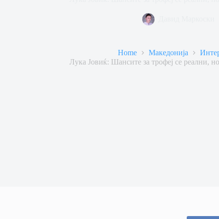
Давид Маркоски
Home
Македонија
Инте
Лука Јовиќ: Шансите за трофеј се реални, н