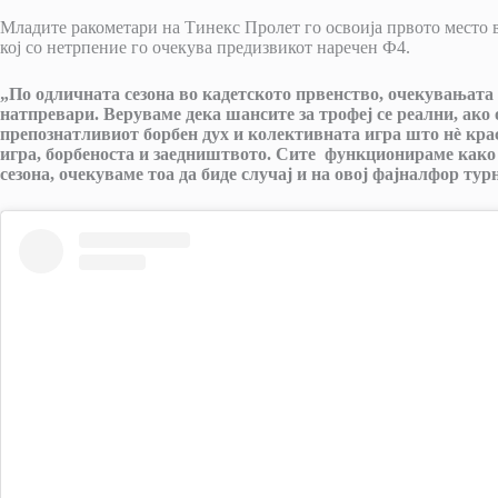
Младите ракометари на Тинекс Пролет го освоија првото место в
кој со нетрпение го очекува предизвикот наречен Ф4.
„По одличната сезона во кадетското првенство, очекувањата 
натпревари. Веруваме дека шансите за трофеј се реални, ако
препознатливиот борбен дух и колективната игра што нè крас
игра, борбеноста и заедништвото. Сите функционираме како е
сезона, очекуваме тоа да биде случај и на овој фајналфор тур