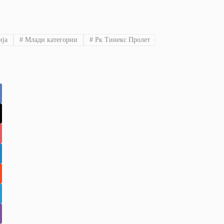
ија
#
Млади категории
#
Рк Тинекс Пролет