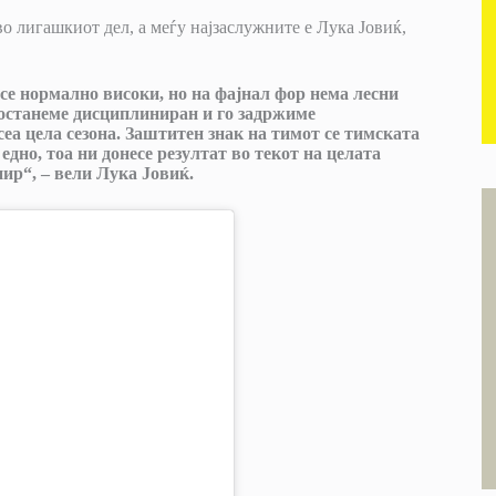
о лигашкиот дел, а меѓу најзаслужните е Лука Јовиќ,
се нормално високи, но на фајнал фор нема лесни
 останеме дисциплиниран и го задржиме
еа цела сезона. Заштитен знак на тимот се тимската
дно, тоа ни донесе резултат во текот на целата
нир“, – вели Лука Јовиќ.