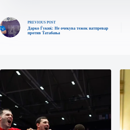
PREVIOUS
POST
Дарко Ѓукиќ: Не очекува тежок натпревар
против Татабања