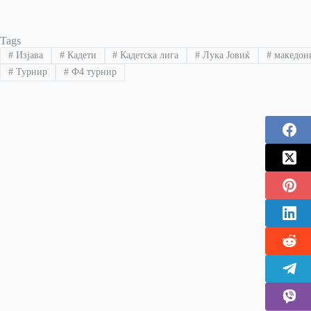
Tags
#
Изјава
#
Кадети
#
Кадетска лига
#
Лука Јовиќ
#
македон
#
Турнир
#
Ф4 турнир