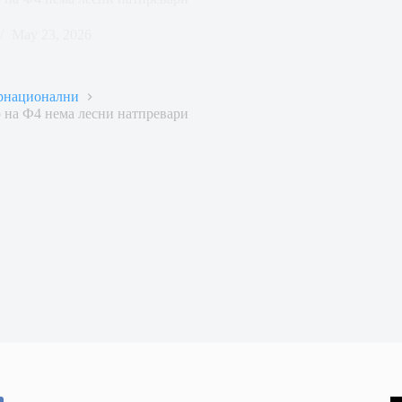
May 23, 2026
рнационални
о на Ф4 нема лесни натпревари