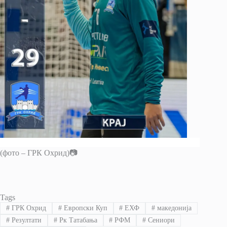
(фото – ГРК Охрид)📷
Tags
#
ГРК Охрид
#
Европски Куп
#
ЕХФ
#
македонија
#
Резултати
#
Рк Татабања
#
РФМ
#
Сениори