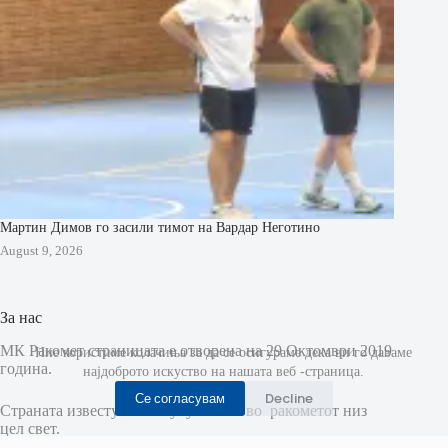
Мартин Димов го засили тимот на Вардар Неготино
August 9, 2026
За нас
МК Ракомет страницата е отворена на 29 Октомври 2019
Ние користиме колачиња за да се осигураме дека ви го даваме
година.
најдоброто искуство на нашата веб -страница.
Се согласувам
Decline
Страната известува за случувањата во ракометот низ
цел свет.