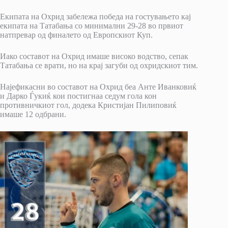
Екипата на Охрид забележа победа на гостувањето кај
екипата на Татабања со минимални 29-28 во првиот
натпревар од финалето од Европскиот Куп.
Иако составот на Охрид имаше високо водство, сепак
Татабања се врати, но на крај загуби од охридскиот тим.
Најефикасни во составот на Охрид беа Анте Иванковиќ
и Дарко Ѓукиќ кои постигнаа седум гола кон
противничкиот гол, додека Кристијан Пилиповиќ
имаше 12 одбрани.